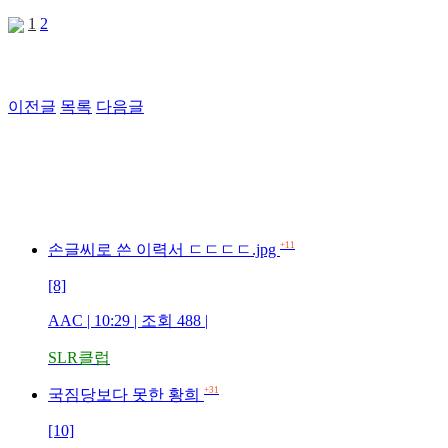
1
2
이전글
목록
다음글
+11
손글씨로 쓴 이력서 ㄷㄷㄷㄷ.jpg
[8]
AAC | 10:29 | 조회 488 |
SLR클럽
+31
국짐당보다 못한 황희
[10]