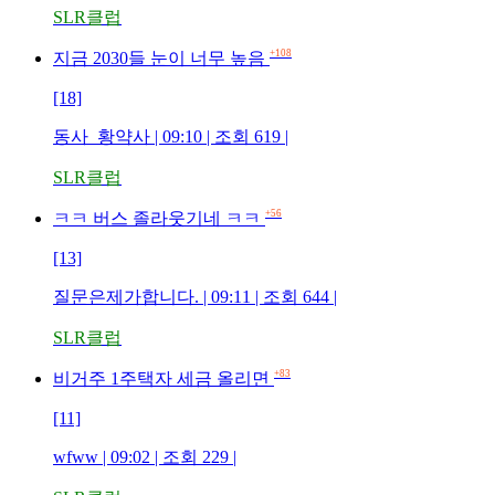
SLR클럽
+108
지금 2030들 눈이 너무 높음
[18]
동사_황약사 | 09:10 | 조회 619 |
SLR클럽
+56
ㅋㅋ 버스 졸라웃기네 ㅋㅋ
[13]
질문은제가합니다. | 09:11 | 조회 644 |
SLR클럽
+83
비거주 1주택자 세금 올리면
[11]
wfww | 09:02 | 조회 229 |