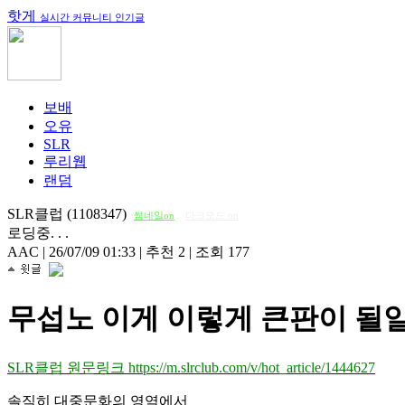
핫게
실시간 커뮤니티 인기글
보배
오유
SLR
루리웹
랜덤
SLR클럽 (1108347)
썸네일on
다크모드 on
로딩중. . .
AAC
|
26/07/09 01:33
|
추천 2
|
조회 177
무섭노 이게 이렇게 큰판이 될일
SLR클럽 원문링크 https://m.slrclub.com/v/hot_article/1444627
솔직히 대중문화의 영역에서