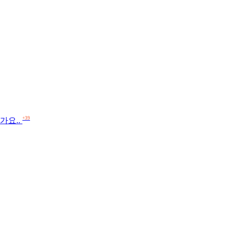
+39
가요..