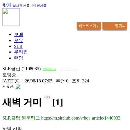
핫게
실시간 커뮤니티 인기글
보배
오유
SLR
루리웹
랜덤
SLR클럽 (1108085)
썸네일on
다크모드 on
로딩중. . .
[AZE]공..
|
26/06/18 07:05
|
추천 0
|
조회 324
+113
새벽 거미
[1]
SLR클럽 원문링크 https://m.slrclub.com/v/hot_article/1440033
하악 하악