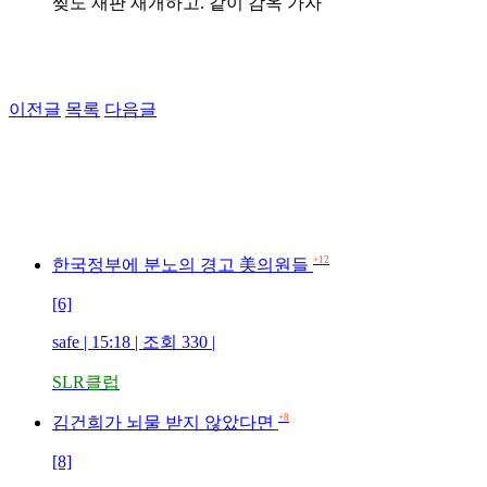
찢도 재판 재개하고. 같이 감옥 가자
이전글
목록
다음글
+12
한국정부에 분노의 경고 美의원들
[6]
safe | 15:18 | 조회 330 |
SLR클럽
+8
김건희가 뇌물 받지 않았다면
[8]