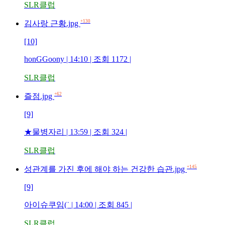
SLR클럽
+130
김사랑 근황.jpg
[10]
honGGoony | 14:10 | 조회 1172 |
SLR클럽
+62
즐점.jpg
[9]
★물병자리 | 13:59 | 조회 324 |
SLR클럽
+145
성관계를 가진 후에 해야 하는 건강한 습관.jpg
[9]
아이슈쿠임(˙ | 14:00 | 조회 845 |
SLR클럽