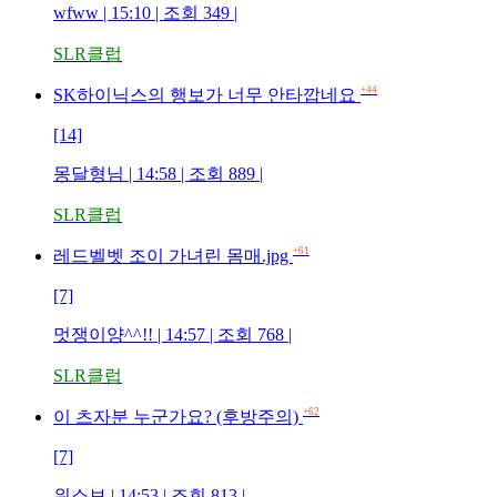
wfww | 15:10 | 조회 349 |
SLR클럽
+44
SK하이닉스의 행보가 너무 안타깝네요
[14]
몽달형님 | 14:58 | 조회 889 |
SLR클럽
+61
레드벨벳 조이 가녀린 몸매.jpg
[7]
멋쟁이양^^!! | 14:57 | 조회 768 |
SLR클럽
+62
이 츠자분 누군가요? (후방주의)
[7]
위소보 | 14:53 | 조회 813 |