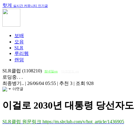
핫게
실시간 커뮤니티 인기글
보배
오유
SLR
루리웹
랜덤
SLR클럽 (1108210)
썸네일on
다크모드 on
로딩중. . .
최종병기..
|
26/06/04 05:55
|
추천 3
|
조회 928
이걸로 2030년 대통령 당선자
SLR클럽 원문링크 https://m.slrclub.com/v/hot_article/1436905