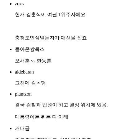
zozs
현재 강훈식이 여권 1위주자에요
충청도민심얻는자가 대선을 잡죠
돌아온쌍욱스
오새훈 vs 한동훈
aldebaran
그전에 감옥행
plantzon
결국 검찰과 법원이 최고 결정 위치에 있음.
대통령이든 뭐든 다 아래
거대곰