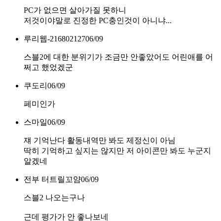
PC가 없으면 살아가질 못하니
저것이야말로 진정한 PC충인것이 아니냐...
루리웹-216802127
06/09
스블2에 대한 분위기가 조금만 안좋았어도 어린애를 어
쩌고 했었겠군
쿠도리
06/09
페미인가
스마일
06/09
쟤 기억난다 활동내역만 봐도 제정신이 아님
딱히 기억하고 싶지는 않지만 저 아이콘만 봐도 누군지
알겠네
전부 터트릴꼬얌
06/09
스블2 나오는구나
근데 평가가 안 좋나보네