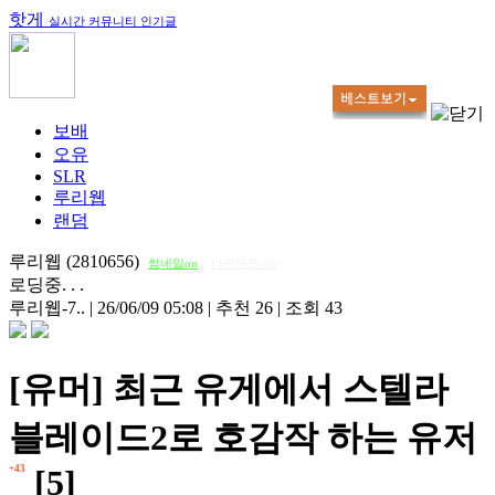
핫게
실시간 커뮤니티 인기글
보배
오유
SLR
루리웹
랜덤
루리웹 (2810656)
썸네일on
다크모드 on
로딩중. . .
루리웹-7..
|
26/06/09 05:08
|
추천 26
|
조회 43
[유머] 최근 유게에서 스텔라
블레이드2로 호감작 하는 유저
+43
[5]