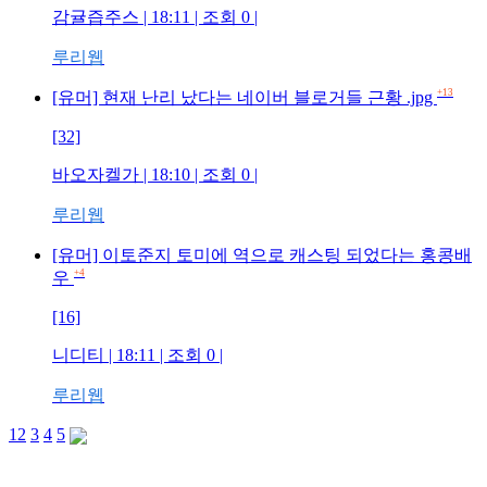
감귤즙주스 | 18:11 | 조회 0 |
루리웹
+13
[유머] 현재 난리 났다는 네이버 블로거들 근황 .jpg
[32]
바오자켈가 | 18:10 | 조회 0 |
루리웹
[유머] 이토준지 토미에 역으로 캐스팅 되었다는 홍콩배
+4
우
[16]
니디티 | 18:11 | 조회 0 |
루리웹
1
2
3
4
5