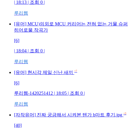
| 18:13 | 조회 0 |
루리웹
[유머] MCU)의외로 MCU 커리어는 전혀 없는 거물 슈퍼
히어로물 작곡가
[6]
| 18:04 | 조회 0 |
루리웹
+7
[유머] 현시각 제일 신난 새끼
[6]
루리웹-1420251412 | 18:05 | 조회 0 |
루리웹
+3
[자작유머] 진짜 궁금해서 시켜본 텐가 b마트 후기.jpg
[40]