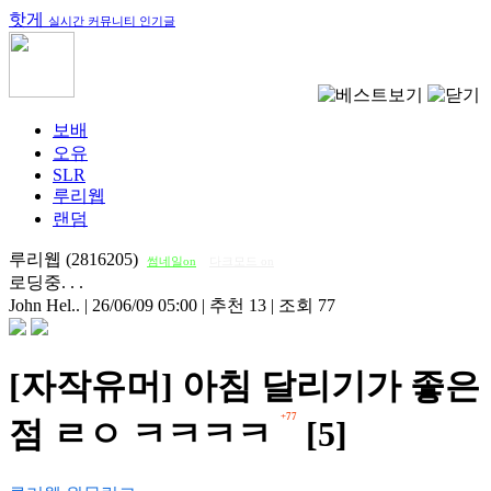
핫게
실시간 커뮤니티 인기글
보배
오유
SLR
루리웹
랜덤
루리웹 (2816205)
썸네일on
다크모드 on
로딩중. . .
John Hel..
|
26/06/09 05:00
|
추천 13
|
조회 77
[자작유머] 아침 달리기가 좋은
+77
점 ㄹㅇ ㅋㅋㅋㅋ
[5]