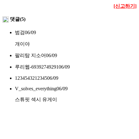
[신고하기]
댓글(5)
범검
06/09
개이야
팔리탐 지소어
06/09
루리웹-69392749291
06/09
1234543212345
06/09
V_solves_everything
06/09
스튜핏 섹시 유게이