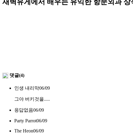
새벽유게에서 배우는 유익한 항문외과 상
댓글(4)
인생 내리막
06/09
그야 버키것을.....
응답없음
06/09
Party Parrot
06/09
The Heon
06/09