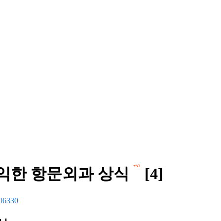
+57
유익한 항문외과 상식
[4]
96330