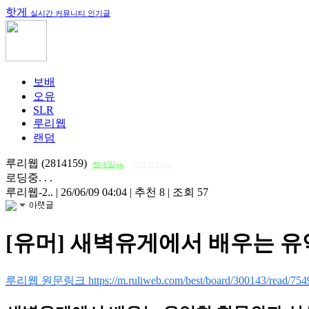
핫게
실시간 커뮤니티 인기글
보배
오유
SLR
루리웹
랜덤
루리웹 (2814159)
썸네일on
다크모드 on
로딩중. . .
루리웹-2..
|
26/06/09 04:04
|
추천 8
|
조회 57
[유머] 새벽유게에서 배우는 
루리웹 원문링크 https://m.ruliweb.com/best/board/300143/read/754