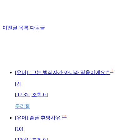
이전글
목록
다음글
+5
[유머] "그는 범죄자가 아니라 영웅이에요!"
[2]
| 17:35 | 조회 0 |
루리웹
+10
[유머] 슬픈 휴방사유
[10]
| 17:44 | 조회 0 |