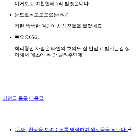
이거보고 여친한테 5억 빌렸습니다
돈도로돈도도도로돈
05/21
저런 똑똑한 여친이 채심꾼들을 불렀네요
뽀요요
05/21
회피형인 사람은 타인의 호의도 잘 안믿고 빛지는걸 싫
어해서 애초에 돈 안 빌려주던데
이전글
목록
다음글
+1
[유머] 환상을 보여주도록 명령하여 외로움을 달랜다.