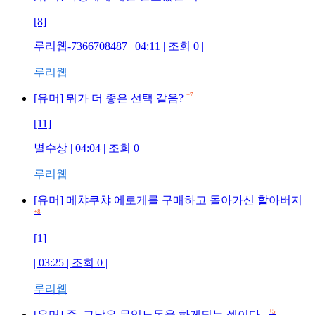
[8]
루리웹-7366708487 | 04:11 | 조회 0 |
루리웹
+7
[유머] 뭐가 더 좋은 선택 같음?
[11]
별수상 | 04:04 | 조회 0 |
루리웹
[유머] 메챠쿠챠 에로게를 구매하고 돌아가신 할아버지
+8
[1]
| 03:25 | 조회 0 |
루리웹
+5
[유머] 즉, 그날은 무임노동을 하게되는 셈이다..