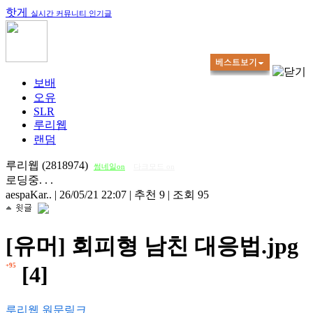
핫게
실시간 커뮤니티 인기글
보배
오유
SLR
루리웹
랜덤
루리웹 (2818974)
썸네일on
다크모드 on
로딩중. . .
aespaKar..
|
26/05/21 22:07
|
추천 9
|
조회 95
[유머] 회피형 남친 대응법.jpg
+95
[4]
루리웹 원문링크