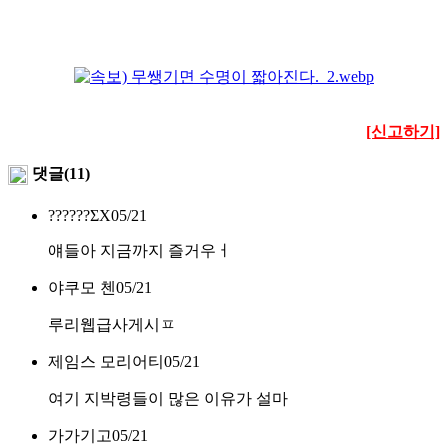
[신고하기]
댓글(11)
??????ΣX
05/21
얘들아 지금까지 즐거우ㅓ
야쿠모 첸
05/21
루리웹급사게시ㅍ
제임스 모리어티
05/21
여기 지박령들이 많은 이유가 설마
가가기고
05/21