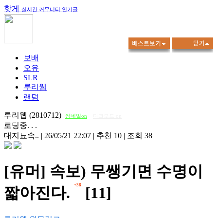
핫게
실시간 커뮤니티 인기글
보배
오유
SLR
루리웹
랜덤
루리웹 (2810712)
썸네일on
다크모드 on
로딩중. . .
대지뇨속..
|
26/05/21 22:07
|
추천 10
|
조회 38
[유머] 속보) 무쌩기면 수명이
+38
짧아진다.
[11]