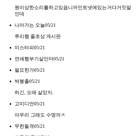
뭔이상한소리를하고있읍니까인토넷에있는거다거짓말
인데
나아가는 오늘
05/21
루리웹 줄초상 게시판
미스터피
05/21
연쇄햄부기살인마
05/21
필요한가
05/21
박봉출
05/21
하긴, 오래 살았지.
고미디언
05/21
아무리 그래도 수명까ㅈ
무한돌격
05/21