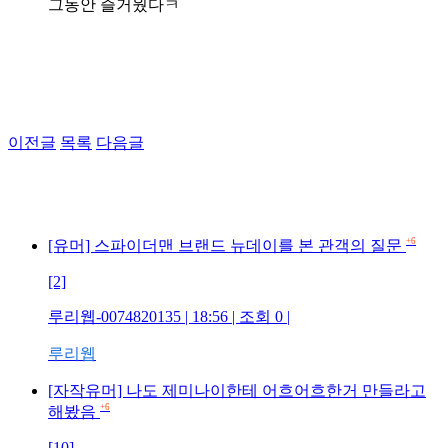
그동안 즐거웠다ㅋ
이전글
목록
다음글
+6
[유머] 스파이더맨 브랜드 뉴데이를 본 관객의 질문
[2]
루리웹-0074820135 | 18:56 | 조회 0 |
루리웹
[자작유머] 나도 제미나이한테 어흐어흐한거 만들라고
+6
해봤음
[10]