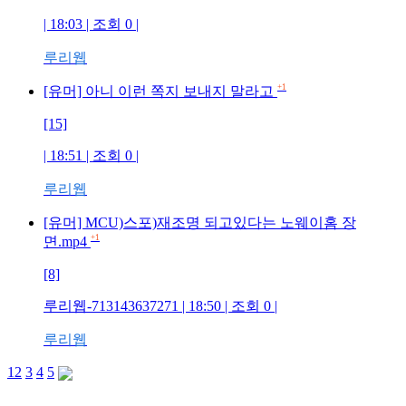
| 18:03 | 조회 0 |
루리웹
+1
[유머] 아니 이런 쪽지 보내지 말라고
[15]
| 18:51 | 조회 0 |
루리웹
[유머] MCU)스포)재조명 되고있다는 노웨이홈 장
+1
면.mp4
[8]
루리웹-713143637271 | 18:50 | 조회 0 |
루리웹
1
2
3
4
5