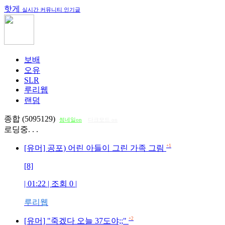
핫게
실시간 커뮤니티 인기글
보배
오유
SLR
루리웹
랜덤
종합 (5095129)
썸네일on
다크모드 on
로딩중. . .
+1
[유머] 공포) 어린 아들이 그린 가족 그림
[8]
| 01:22 | 조회
0
|
루리웹
+2
[유머] "죽겠다 오늘 37도야;;"