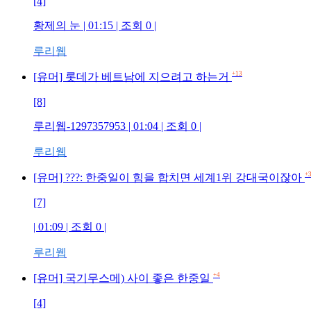
[4]
황제의 눈
| 01:15 | 조회
0
|
루리웹
+13
[유머] 롯데가 베트남에 지으려고 하는거
[8]
루리웹-1297357953
| 01:04 | 조회
0
|
루리웹
+
[유머] ???: 한중일이 힘을 합치면 세계1위 강대국이잖아
[7]
| 01:09 | 조회
0
|
루리웹
+4
[유머] 국기무스메) 사이 좋은 한중일
[4]