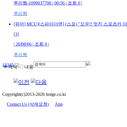
루리웹-1099037706
| 00:56 | 조회
0
|
루리웹
[유머] MCU)[스파이더맨] (스포) "오우!! 멋진 스포츠카
[3]
| 26/08/06 | 조회
0
|
루리웹
1
2
3
4
5
제목
내용
Copyright(c)2013-2026 hotge.co.kr
Contact Us (삭제요청)
App