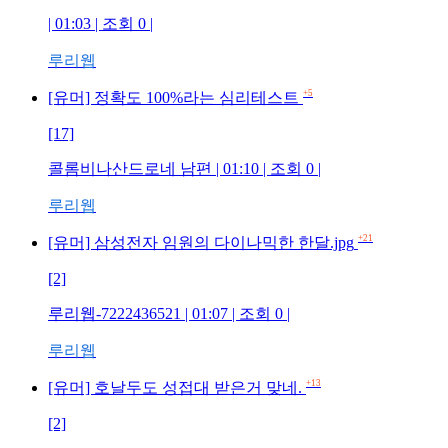
| 01:03 | 조회
0
|
루리웹
+5
[유머] 정확도 100%라는 심리테스트
[17]
콜롬비나산드로네 남편
| 01:10 | 조회
0
|
루리웹
+21
[유머] 삼성전자 임원의 다이나믹한 한달.jpg
[2]
루리웹-7222436521
| 01:07 | 조회
0
|
루리웹
+13
[유머] 호날두도 성접대 받은거 맞네.
[2]