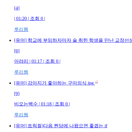
[4]
| 01:20 | 조회
0
|
루리웹
[유머] 학교에 부임하자마자 술 취한 학생을 만난 교장선생님
[6]
아랴리
| 01:17 | 조회
0
|
루리웹
+2
[유머] 강아지가 좋아하는 구마의식.jpg
[9]
비오는백수
| 01:18 | 조회
0
|
루리웹
[유머] 트릭컬)다음 쩐당에 나왔으면 좋겠는 if