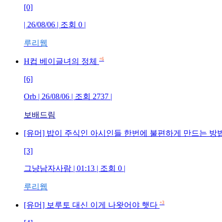
[0]
| 26/08/06 | 조회
0
|
루리웹
+6
H컵 베이글녀의 정체
[6]
Orb
| 26/08/06 | 조회
2737
|
보배드림
[유머] 밥이 주식인 아시인들 한번에 불편하게 만드는 방
[3]
그냥남자사람
| 01:13 | 조회
0
|
루리웹
+3
[유머] 보루토 대신 이게 나왓어야 햇다