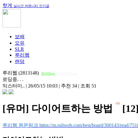
핫게
실시간 커뮤니티 인기글
보배
오유
SLR
루리웹
랜덤
루리웹 (2813148)
썸네일on
다크모드 on
로딩중. . .
익스터미..
|
26/05/15 10:03
|
추천 34
|
조회 51
+51
[유머] 다이어트하는 방법
[12
루리웹 원문링크 https://m.ruliweb.com/best/board/300143/read/751