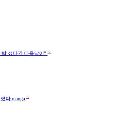
+2
에 "밤 샜다간 다음날이"
+2
다.manga