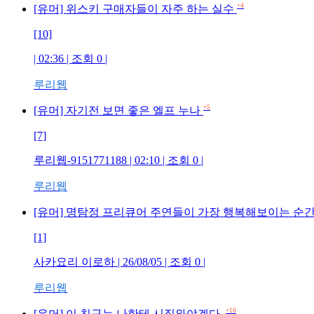
+4
[유머] 위스키 구매자들이 자주 하는 실수
[10]
| 02:36 | 조회 0 |
루리웹
+5
[유머] 자기전 보면 좋은 엘프 누나
[7]
루리웹-9151771188 | 02:10 | 조회 0 |
루리웹
[유머] 명탐정 프리큐어 주연들이 가장 행복해보이는 순
[1]
사카요리 이로하 | 26/08/05 | 조회 0 |
루리웹
+10
[유머] 이 친구는 나한테 시집와야겠다.