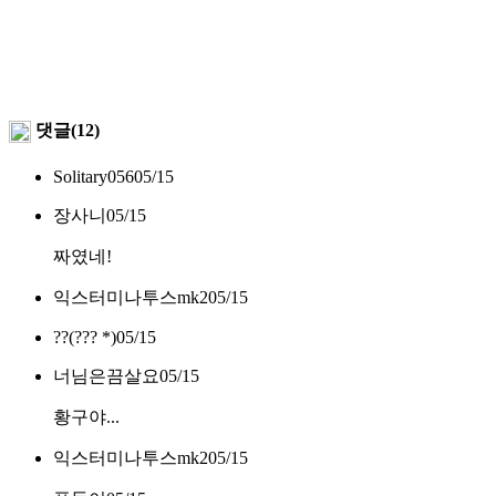
댓글(12)
Solitary056
05/15
장사니
05/15
짜였네!
익스터미나투스mk2
05/15
??(??? *)
05/15
너님은끔살요
05/15
황구야...
익스터미나투스mk2
05/15