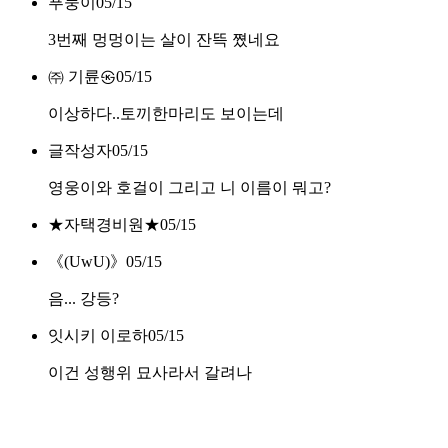
푸둥이
05/15
3번째 멍멍이는 살이 잔뜩 쪘네요
㈜ 기륜㉿
05/15
이상하다..토끼한마리도 보이는데
글작성자
05/15
영웅이와 호걸이 그리고 니 이름이 뭐고?
★자택경비원★
05/15
《(UwU)》
05/15
음... 강등?
잇시키 이로하
05/15
이건 성행위 묘사라서 갈려나