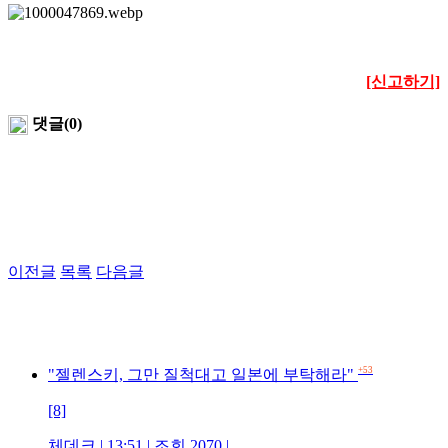
[신고하기]
댓글(0)
이전글
목록
다음글
+53
"젤렌스키, 그만 질척대고 일본에 부탁해라"
[8]
체데크 | 13:51 | 조회 2070 |