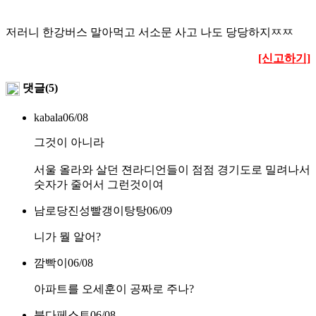
저러니 한강버스 말아먹고 서소문 사고 나도 당당하지ㅉㅉ
[신고하기]
댓글(5)
kabala
06/08
그것이 아니라
서울 올라와 살던 젼라디언들이 점점 경기도로 밀려나서
숫자가 줄어서 그런것이여
남로당진성빨갱이탕탕
06/09
니가 뭘 알어?
깜빡이
06/08
아파트를 오세훈이 공짜로 주나?
붓다페스트
06/08