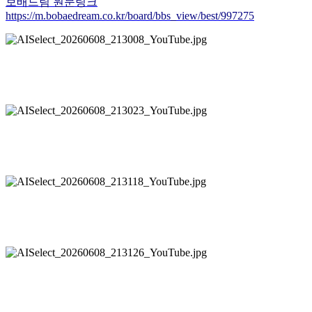
보배드림 원문링크
https://m.bobaedream.co.kr/board/bbs_view/best/997275