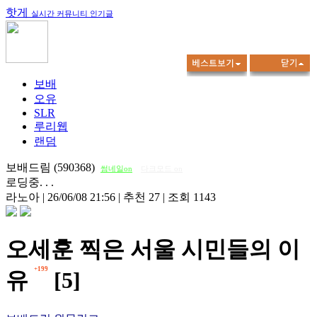
핫게
실시간 커뮤니티 인기글
보배
오유
SLR
루리웹
랜덤
보배드림 (590368)
썸네일on
다크모드 on
로딩중. . .
라노아
|
26/06/08 21:56
|
추천 27
|
조회 1143
오세훈 찍은 서울 시민들의 이
+199
유
[5]