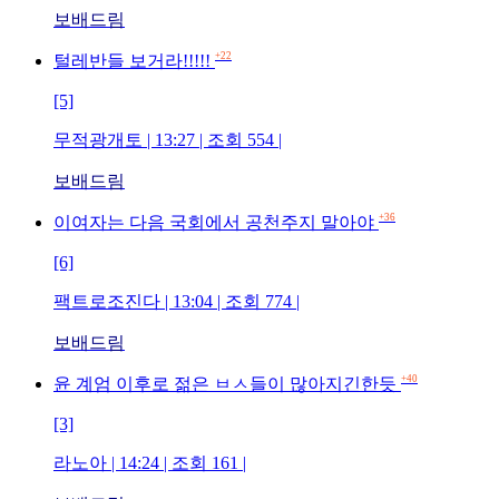
보배드림
+22
털레반들 보거라!!!!!
[5]
무적광개토 | 13:27 | 조회 554 |
보배드림
+36
이여자는 다음 국회에서 공천주지 말아야
[6]
팩트로조진다 | 13:04 | 조회 774 |
보배드림
+40
윤 계엄 이후로 젊은 ㅂㅅ들이 많아지긴한듯
[3]
라노아 | 14:24 | 조회 161 |