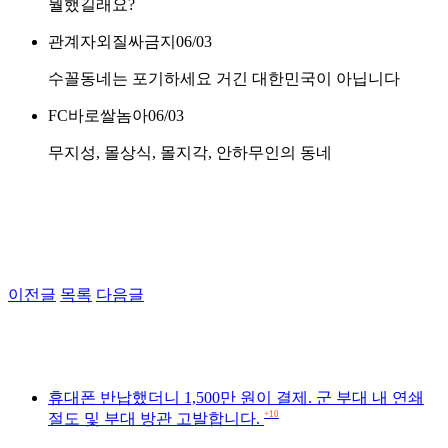
뭘했길래요?
관계자외질싸금지
06/03
수꼴동네는 포기하세요 거긴 대한민국이 아닙니다
FC바로쌀놈아
06/03
무지성, 몰상식, 몰지각, 안하무인의 동네
이전글
목록
다음글
휴대폰 반납했더니 1,500만 원이 결제. 군 부대 내 연쇄
+10
절도 및 부대 방관 고발합니다.