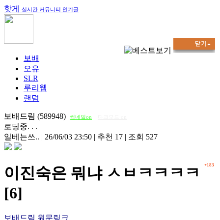
핫게
실시간 커뮤니티 인기글
보배
오유
SLR
루리웹
랜덤
보배드림 (589948)
썸네일on
다크모드 on
로딩중. . .
일베는쓰..
|
26/06/03 23:50
|
추천 17
|
조회 527
+183
이진숙은 뭐냐 ㅅㅂㅋㅋㅋㅋ
[6]
보배드림 원문링크