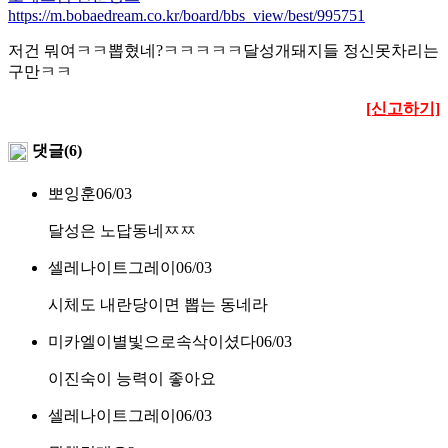
https://m.bobaedream.co.kr/board/bbs_view/best/995751
저건 뭐여ㅋㅋ뽑혔네?ㅋㅋㅋㅋㅋ달성개돼지들 정신못차리는
구만ㅋㅋ
[신고하기]
댓글(6)
뽀잉훈
06/03
달성은 노답동네ㅉㅉ
셀레나이트그레이
06/03
시체도 내란당이면 뽑는 동네라
미카엘이별빛으로속삭이셨다
06/03
이진숙이 능력이 좋아요
셀레나이트그레이
06/03