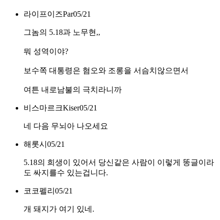
라이프이즈Par
05/21
그놈의 5.18과 노무현,,
뭐 성역이야?
보수쪽 대통령은 혐오와 조롱을 서슴치않으면서
여튼 내로남불의 극치라니까
비스마르크Kiser
05/21
네 다음 무뇌아 나오세요
해롯시
05/21
5.18의 희생이 있어서 당신같은 사람이 이렇게 똥글이라
도 싸지를수 있는겁니다.
코코펠리
05/21
개 돼지가 여기 있네.