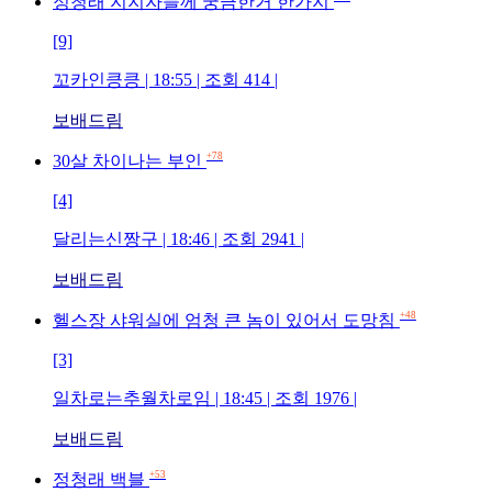
정청래 지지자들께 궁금한거 한가지
[9]
꼬카인킁킁 | 18:55 | 조회 414 |
보배드림
+78
30살 차이나는 부인
[4]
달리는신짱구 | 18:46 | 조회 2941 |
보배드림
+48
헬스장 샤워실에 엄청 큰 놈이 있어서 도망침
[3]
일차로는추월차로임 | 18:45 | 조회 1976 |
보배드림
+53
정청래 백블