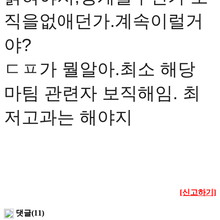
직을없애던가.계속이럴거
야?
ㄷㅍ가 뭘알아.최소 해당
마팀 관련자 보직해임. 최
저고과는 해야지
[신고하기]
댓글(11)