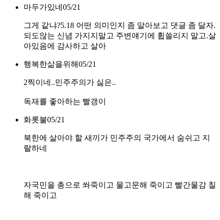
마두가있네
05/21
그게 같냐?5.18 어떤 의미인지 좀 알아보고 댓글 좀 달자.
되도않는 신념 가지지말고 주변얘기에 휩쓸리지 말고.살
아있음에 감사하고 살아
행복한삶을위해
05/21
2찍이네..민주주의가 싫은..
독재를 좋아하는 빨갱이
화롯불
05/21
북한에 살아야 할 새끼가 민주주의 국가에서 숨쉬고 지
랄하네
자국민을 총으로 쏴죽이고 물고문해 죽이고 빨간물감 칠
해 죽이고