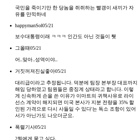
국민을 죽이기만 한 당놈을 쥐쥐하는 빨갱이 새끼가 자
유를 만끽하네
happymanSol
05/21
보수대통령이래 ㅋㅋㅋ 인간도 아닌 것들이 퉷
그올때
05/21
어..맞아..성역이야..
거짓꺼져진실좋아
05/21
대리급이라고 추정됩니다. 덕분에 팀장 본부장 대표까지
해임 당하였고 팀원들은 중징계 상태라고 합니다. 이렇
게 신속하게 손을 쓴 이유가 이마트의 귀책사유로 라이
선스 계약이 해지되면 미국 본사가 지분 전량을 35% 할
인된 가격으로 다시 사들일 수 있다'는 독소 조항이 있어
서가 아닌가도 나오더군요.
폭렬기사
05/21
2찍에게 묻고 싶다.