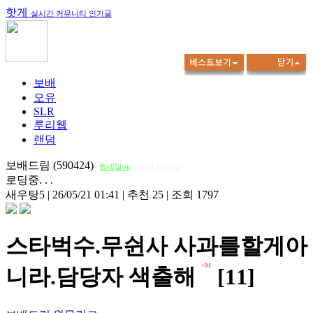
핫게
실시간 커뮤니티 인기글
보배
오유
SLR
루리웹
랜덤
보배드림 (590424)
썸네일on
다크모드 on
로딩중. . .
새우탕5
|
26/05/21 01:41
|
추천 25
|
조회 1797
스타벅수.무쉰사 사과를할게아
+91
니라.담당자 색출해
[11]