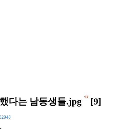
+82
했다는 남동생들.jpg
[9]
82948