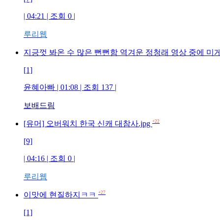
| 04:21 | 조회 0 |
루리웹
지긍껏 봐온 수 많은 뻔뻔함 역겨운 정청래 영상 중에 미
[1]
윤혜아빠 | 01:08 | 조회 137 |
보배드림
+22
[유머] 오버워치 한국 신캐 대참사.jpg
[9]
| 04:16 | 조회 0 |
루리웹
+27
이맛에 현질하지ㅋㅋ
[1]