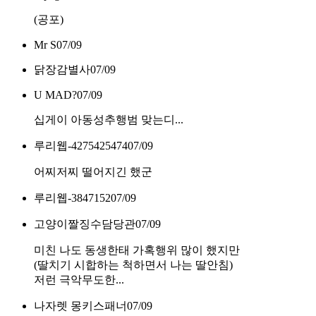
(공포)
Mr S
07/09
닭장감별사
07/09
U MAD?
07/09
십게이 아동성추행범 맞는디...
루리웹-4275425474
07/09
어찌저찌 떨어지긴 했군
루리웹-3847152
07/09
고양이짤징수담당관
07/09
미친 나도 동생한태 가혹행위 많이 했지만
(딸치기 시합하는 척하면서 나는 딸안침)
저런 극악무도한...
나자렛 몽키스패너
07/09