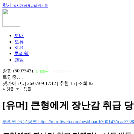
핫게
실시간 커뮤니티 인기글
보배
오유
SLR
루리웹
랜덤
종합 (5097543)
썸네일on
다크모드 on
로딩중. . .
냇가에고..
|
26/07/09 17:12
|
추천 15
|
조회 82
[유머] 큰형에게 장난감 취급 당
루리웹 원문링크 https://m.ruliweb.com/best/board/300143/read/758