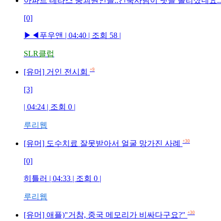
아파트 테라스 붕괴원인글..건축사님이 댓글 올리셨네요..
[0]
▶◀푸우앤 | 04:40 | 조회 58 |
SLR클럽
+9
[유머] 거인 전시회
[3]
| 04:24 | 조회 0 |
루리웹
+30
[유머] 도수치료 잘못받아서 얼굴 망가진 사례
[0]
히틀러 | 04:33 | 조회 0 |
루리웹
+30
[유머] 애플)"거참, 중국 메모리가 비싸다구요?"