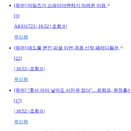
+4
[유머] 마일즈가 스파이더맨하기 어려운 이유
[3]
AKS11723 | 16:52 | 조회 0 |
루리웹
+5
[유머] 데드풀 본인 피셜 이번 격겜 신작 패러디들은
[22]
| 16:53 | 조회 0 |
루리웹
[유머] "美서 아이 낳아도 시민권 없다"…트럼프, 원정출
[17]
| 16:52 | 조회 0 |
루리웹