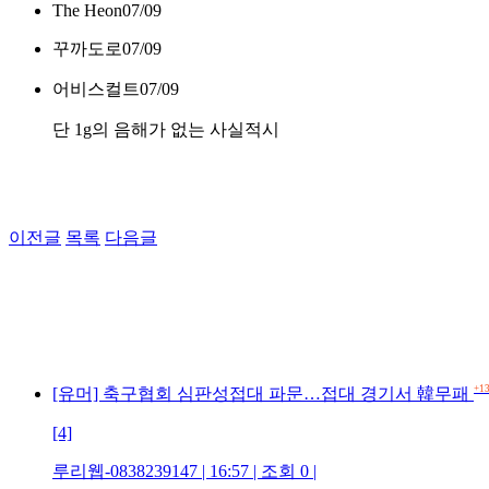
The Heon
07/09
꾸까도로
07/09
어비스컬트
07/09
단 1g의 음해가 없는 사실적시
이전글
목록
다음글
+1
[유머] 축구협회 심판성접대 파문…접대 경기서 韓무패
[4]
루리웹-0838239147 | 16:57 | 조회 0 |