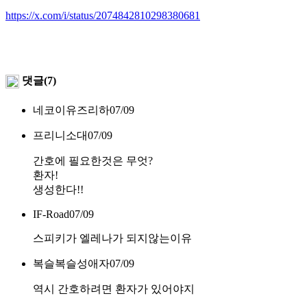
https://x.com/i/status/2074842810298380681
댓글(7)
네코이유즈리하
07/09
프리니소대
07/09
간호에 필요한것은 무엇?
환자!
생성한다!!
IF-Road
07/09
스피키가 엘레나가 되지않는이유
복슬복슬성애자
07/09
역시 간호하려면 환자가 있어야지