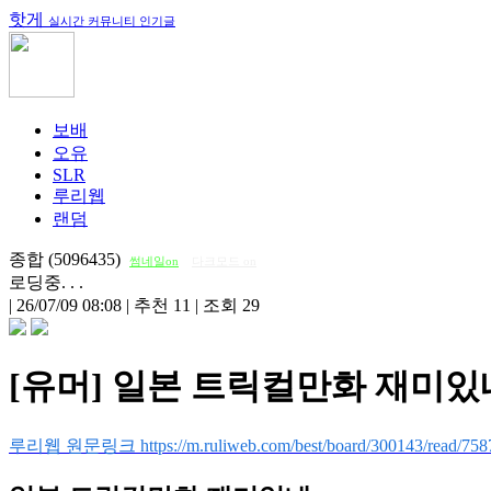
핫게
실시간 커뮤니티 인기글
보배
오유
SLR
루리웹
랜덤
종합 (5096435)
썸네일on
다크모드 on
로딩중. . .
|
26/07/09 08:08
|
추천 11
|
조회 29
[유머] 일본 트릭컬만화 재미있
루리웹 원문링크 https://m.ruliweb.com/best/board/300143/read/758