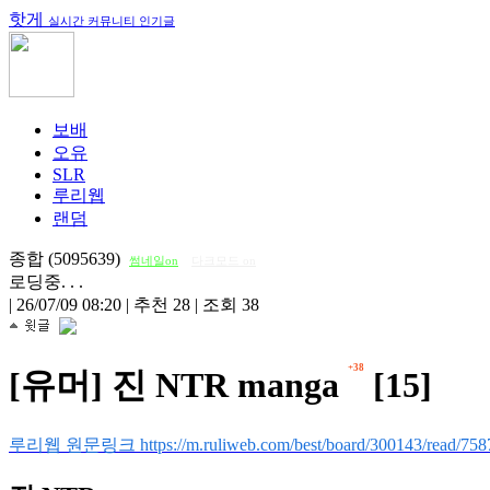
핫게
실시간 커뮤니티 인기글
보배
오유
SLR
루리웹
랜덤
종합 (5095639)
썸네일on
다크모드 on
로딩중. . .
|
26/07/09 08:20
|
추천 28
|
조회 38
+38
[유머] 진 NTR manga
[15]
루리웹 원문링크 https://m.ruliweb.com/best/board/300143/read/758