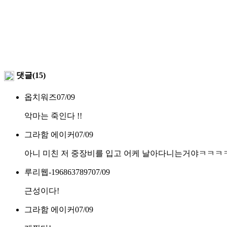
댓글(15)
옵치워즈
07/09
악마는 죽인다 !!
그라함 에이커
07/09
아니 미친 저 중장비를 입고 어케 날아다니는거야ㅋㅋㅋ
루리웹-1968637897
07/09
근성이다!
그라함 에이커
07/09