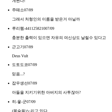
개쩐다!
주때소
07/09
그래서 처형인의 이름을 받은거 아닐까
루리웹-4411258210
07/09
충분한 출력이 있으면 자유의 여신상도 날릴수 있다고
근고기
07/09
Deus Vult
도토도코
07/09
믿음...?
잡우생선
07/09
아들을 지키기위한 아버지의 사투잖아?
히-읗-군
07/09
(목숨을)노리고 있다