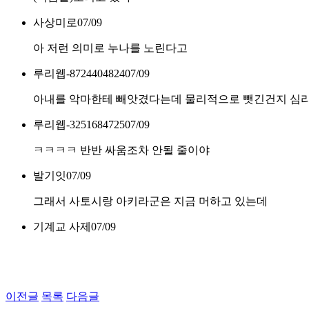
사상미로
07/09
아 저런 의미로 누나를 노린다고
루리웹-8724404824
07/09
아내를 악마한테 빼앗겼다는데 물리적으로 뺏긴건지 심
루리웹-3251684725
07/09
ㅋㅋㅋㅋ 반반 싸움조차 안될 줄이야
발기잇
07/09
그래서 사토시랑 아키라군은 지금 머하고 있는데
기계교 사제
07/09
이전글
목록
다음글