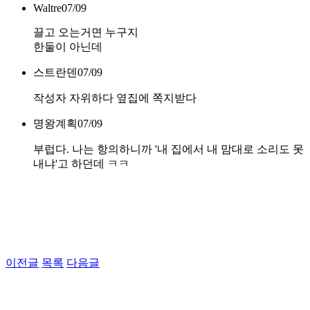
Waltre
07/09
끌고 오는거면 누구지
한둘이 아닌데
스트란덴
07/09
작성자 자위하다 옆집에 쪽지받다
명왕계획
07/09
부럽다. 나는 항의하니까 '내 집에서 내 맘대로 소리도 못
내냐'고 하던데 ㅋㅋ
이전글
목록
다음글