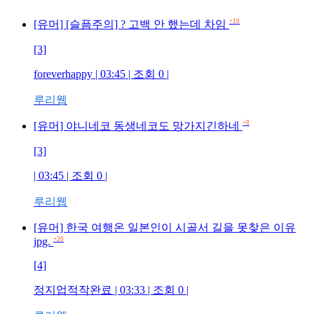
+10
[유머] [슬픔주의] ? 고백 안 했는데 차임
[3]
foreverhappy | 03:45 | 조회 0 |
루리웹
+8
[유머] 야니네코 동생네코도 망가지긴하네
[3]
| 03:45 | 조회 0 |
루리웹
[유머] 한국 여행온 일본인이 시골서 길을 못찾은 이유
jpg.
+20
[4]
정지업적작완료 | 03:33 | 조회 0 |