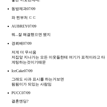
동방제과
07/09
와 찐부처 ㄷㄷ
AUBREY
07/09
뭐...잘 해결했으면 됐지
경뢰베
07/09
저게 더 무서움
저집앞 지나가는 모든 이웃들한테 여기가 표적이라고 타
게팅하는것이기때문
IceCake
07/09
그래도 사과 표시를 하는거보면
됨됨이가 되있는 사람임
PUCC
07/09
결혼엔딩?