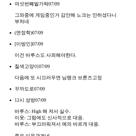
여섯번째발가락
07/09
그와중에 게임중인거 감안해 노크는 안하셨다니
부처네
(면정학)
07/09
[이방인]
07/09
이건 바루스도 사죄해야한다.
칠색고양이
07/09
다음에 또 시끄러우면 님랭크 브론즈고정
꾸까도로
07/09
12시 성방
07/09
바루스: High 해 져서 실수.
이웃: 그럼에도 신사적으로 대응.
바루스: 부끄러워져서 예의 바르게 대응.
좋은 이웃관계네.