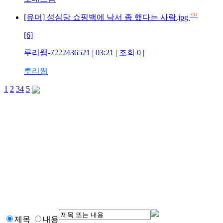
+34
[유머] 성심당 쇼핑백에 낙서 좀 했다는 사람.jpg
[6]
루리웹-7222436521 | 03:21 | 조회 0 |
루리웹
1
2
3
4
5
제목
내용