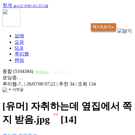
핫게
실시간 커뮤니티 인기글
보배
오유
SLR
루리웹
랜덤
종합 (5104384)
썸네일on
다크모드 on
로딩중. . .
루리웹-7..
|
26/07/09 07:22
|
추천 34
|
조회 134
[유머] 자취하는데 옆집에서 쪽
+134
지 받음.jpg
[14]