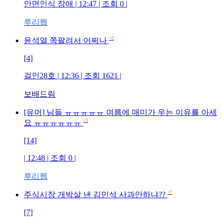
안면인식 장애 | 12:47 | 조회 0 |
루리웹
+2
윤석열 쪽팔려서 어쩌나
[4]
걸인28호 | 12:36 | 조회 1621 |
보배드림
[유머] 님들 ㅠㅠㅠㅠㅠ 여름에 매미가 우는 이유를 아세
+3
요 ㅠㅠㅠㅠㅠㅠ
[14]
| 12:48 | 조회 0 |
루리웹
+7
주식시장 개박살 낸 김민석 사과안하냐??
[7]