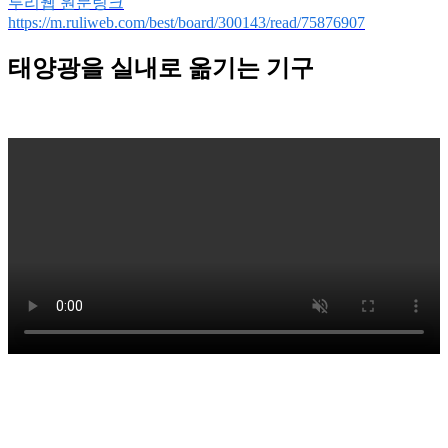
루리웹 원문링크
https://m.ruliweb.com/best/board/300143/read/75876907
태양광을 실내로 옮기는 기구