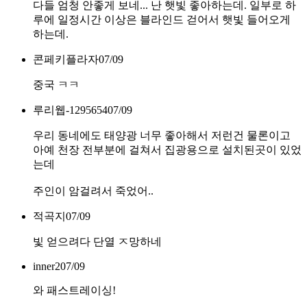
다들 엄청 안좋게 보네... 난 햇빛 좋아하는데. 일부로 하
루에 일정시간 이상은 블라인드 걷어서 햇빛 들어오게
하는데.
콘페키플라자
07/09
중국 ㅋㅋ
루리웹-1295654
07/09
우리 동네에도 태양광 너무 좋아해서 저런건 물론이고
아예 천장 전부분에 걸쳐서 집광용으로 설치된곳이 있었
는데
주인이 암걸려서 죽었어..
적곡지
07/09
빛 얻으려다 단열 ㅈ망하네
inner2
07/09
와 패스트레이싱!