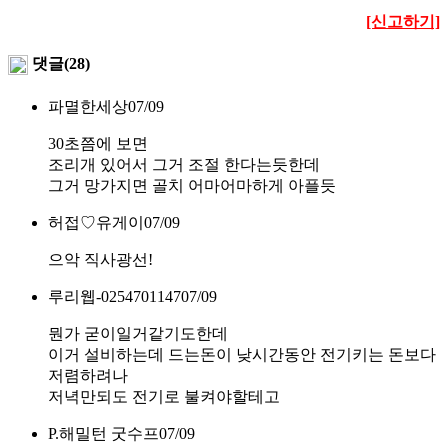
[신고하기]
댓글(28)
파멸한세상
07/09
30초쯤에 보면
조리개 있어서 그거 조절 한다는듯한데
그거 망가지면 골치 어마어마하게 아플듯
허접♡유게이
07/09
으악 직사광선!
루리웹-0254701147
07/09
뭔가 굳이일거같기도한데
이거 설비하는데 드는돈이 낮시간동안 전기키는 돈보다
저렴하려나
저녁만되도 전기로 불켜야할테고
P.해밀턴 굿수프
07/09