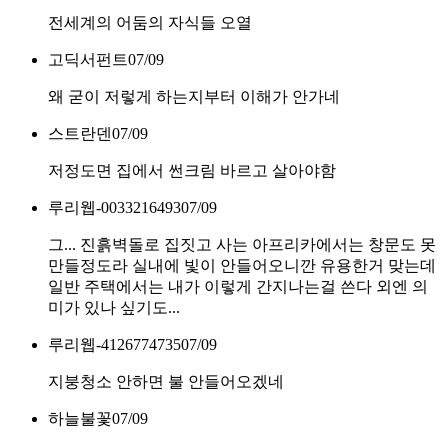
전세계의 어둠의 자식들 오열
고딕서펀트
07/09
왜 굳이 저렇게 하는지부터 이해가 안가네
스트란덴
07/09
저정도면 집에서 썬크림 바르고 살아야함
루리웹-0033216493
07/09
그... 진흙벽돌로 집짓고 사는 아프리카에서는 창문도 못
만들정도라 실내에 빛이 안들어오니깐 유용한거 맞는데
일반 주택에서는 내가 이렇게 간지나는걸 쓴다 외엔 의
미가 있나 싶기도...
루리웹-4126774735
07/09
지붕청소 안하면 불 안들어오겠네
하늘불꽃
07/09