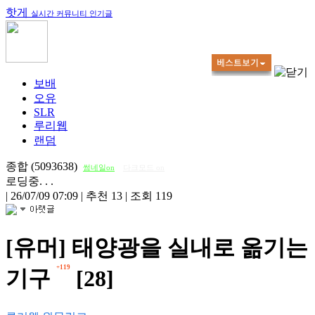
핫게
실시간 커뮤니티 인기글
보배
오유
SLR
루리웹
랜덤
종합 (5093638)
썸네일on
다크모드 on
로딩중. . .
|
26/07/09 07:09
|
추천 13
|
조회 119
[유머] 태양광을 실내로 옮기는
+119
기구
[28]