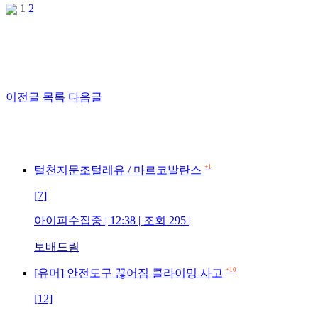
1
2
이전글
목록
다음글
+1
털천지문조털레유 / 마르코발란스
[7]
아이피수집중 | 12:38 | 조회 295 |
보배드림
+10
[유머] 안전도구 끊어짐 클라이밍 사고
[12]