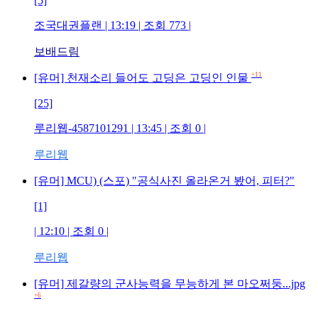
[5]
조국대권플랜 | 13:19 | 조회 773 |
보배드림
+11
[유머] 천재소리 들어도 고딩은 고딩인 인물
[25]
루리웹-4587101291 | 13:45 | 조회 0 |
루리웹
[유머] MCU) (스포) "공식사진 올라온거 봤어, 피터?"
[1]
| 12:10 | 조회 0 |
루리웹
[유머] 제갈량의 군사능력을 무능하게 본 마오쩌둥...jpg
+6