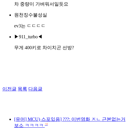
차 중량이 가벼워서일듯요
원천징수불성실
ev3는 ㄷㄷㄷㄷ
▶911_turbo◀
무게 400키로 차이치곤 선방?
이전글
목록
다음글
[유머] MCU) 스포있음] ???: 이번영화 ㅈㄴ 근본없는거
+4
보소 ㅋㅋㅋㅋ