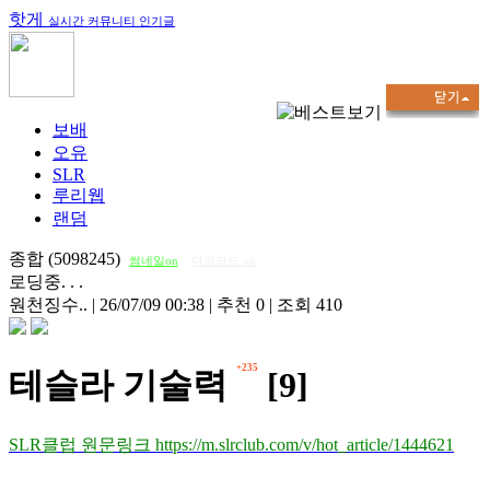
핫게
실시간 커뮤니티 인기글
보배
오유
SLR
루리웹
랜덤
종합 (5098245)
썸네일on
다크모드 on
로딩중. . .
원천징수..
|
26/07/09 00:38
|
추천 0
|
조회 410
+235
테슬라 기술력
[9]
SLR클럽 원문링크 https://m.slrclub.com/v/hot_article/1444621