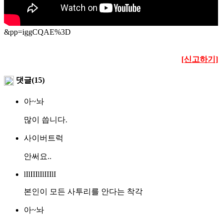
&pp=iggCQAE%3D
[신고하기]
댓글(15)
아~놔
많이 씁니다.
사이버트럭
안써요..
lIlIIIlIlIIIlI
본인이 모든 사투리를 안다는 착각
아~놔