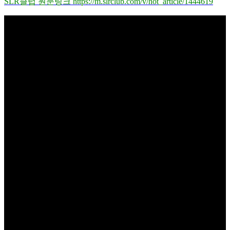
SLR클럽 원문링크 https://m.slrclub.com/v/hot_article/1444619