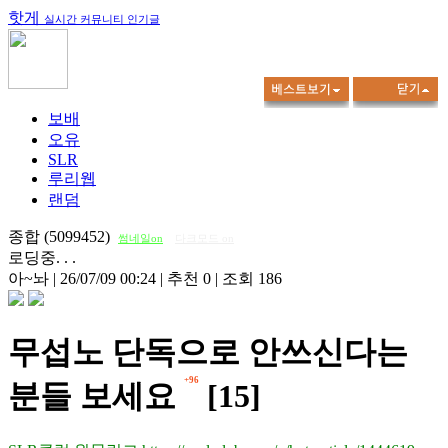
핫게
실시간 커뮤니티 인기글
보배
오유
SLR
루리웹
랜덤
종합 (5099452)
썸네일on
다크모드 on
로딩중. . .
아~놔
|
26/07/09 00:24
|
추천 0
|
조회 186
무섭노 단독으로 안쓰신다는
+96
분들 보세요
[15]