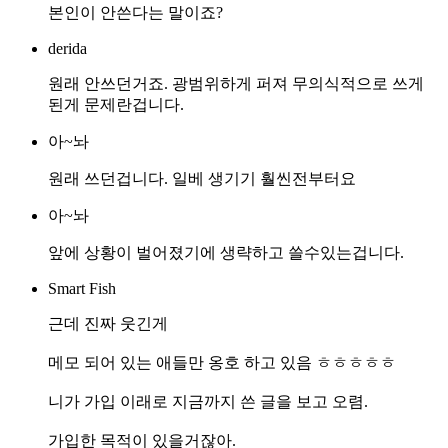
본인이 안쓴다는 말이죠?
derida
원래 안쓰던거죠. 광범위하게 퍼져 무의식적으로 쓰게
된게 문제란겁니다.
아~놔
원래 쓰던겁니다. 일베 생기기 훨씬전부터요
아~놔
앞에 상황이 벌어졌기에 생략하고 쓸수있는겁니다.
Smart Fish
근데 진짜 웃긴게
메모 되어 있는 애들만 옹호 하고 있음 ㅎㅎㅎㅎㅎ
니가 가입 이래로 지금까지 쓴 글을 보고 오렴.
가입한 목적이 있을거잖아.