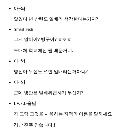
아~놔
알겠다 넌 방탄도 일배라 생각한다는거지?
Smart Fish
그게 말이야? 방구야? ㅎㅎㅎ
도대체 학교에선 뭘 배운거니.
아~놔
병신아 무섭노 쓰먼 일배라는거아냐?
아~놔
근데 방탄은 일베취급하기 무섭지?
LV.7따읍남
자 그럼 그것을 사용하는 지역의 이름을 말하세요
경남 진주 안씁니다.!!