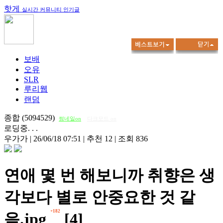
핫게
실시간 커뮤니티 인기글
보배
오유
SLR
루리웹
랜덤
종합 (5094529)
썸네일on
다크모드 on
로딩중. . .
우가가
|
26/06/18 07:51
|
추천 12
|
조회 836
연애 몇 번 해보니까 취향은 생
각보다 별로 안중요한 것 같
+182
음.jpg
[4]