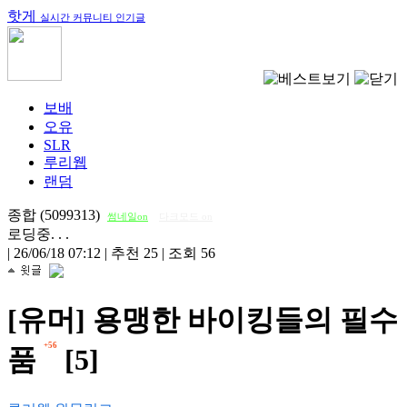
핫게
실시간 커뮤니티 인기글
보배
오유
SLR
루리웹
랜덤
종합 (5099313)
썸네일on
다크모드 on
로딩중. . .
|
26/06/18 07:12
|
추천 25
|
조회 56
[유머] 용맹한 바이킹들의 필수
+56
품
[5]