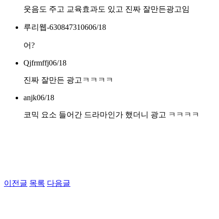
웃음도 주고 교육효과도 있고 진짜 잘만든광고임
루리웹-6308473106
06/18
어?
Qjfrmffj
06/18
진짜 잘만든 광고ㅋㅋㅋㅋ
anjk
06/18
코믹 요소 들어간 드라마인가 했더니 광고 ㅋㅋㅋㅋ
이전글
목록
다음글