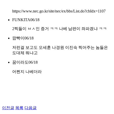
https://www.nec.go.kr/site/nec/ex/bbs/List.do?cbIdx=1107
FUNKITA
06/18
2찍들이 ㅂㅅ인 증거 ㅋㅋ 나베 남편이 좌파겠냐 ㅋㅋ
깜빡이
06/18
저런걸 보고도 오세훈 나경원 이진숙 찍어주는 놈들은
도대체 뭐냐고
꿈이라도
06/18
어쩐지 나베더라
이전글
목록
다음글