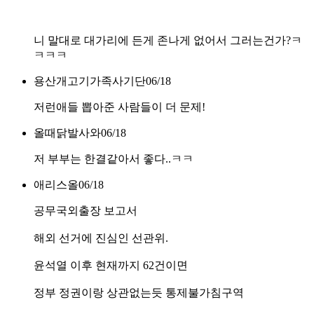
니 말대로 대가리에 든게 존나게 없어서 그러는건가?ㅋ
ㅋㅋㅋ
용산개고기가족사기단
06/18
저런애들 뽑아준 사람들이 더 문제!
올때닭발사와
06/18
저 부부는 한결같아서 좋다..ㅋㅋ
애리스올
06/18
공무국외출장 보고서
해외 선거에 진심인 선관위.
윤석열 이후 현재까지 62건이면
정부 정권이랑 상관없는듯 통제불가침구역