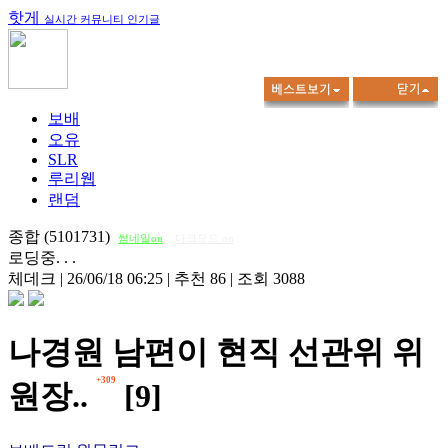
핫게
실시간 커뮤니티 인기글
보배
오유
SLR
루리웹
랜덤
종합 (5101731)
썸네일on
다크모드 on
로딩중. . .
체데크
|
26/06/18 06:25
|
추천 86
|
조회 3088
나경원 남편이 현직 선관위 위
+309
원장..
[9]