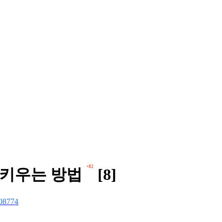
+82
 키우는 방법
[8]
08774