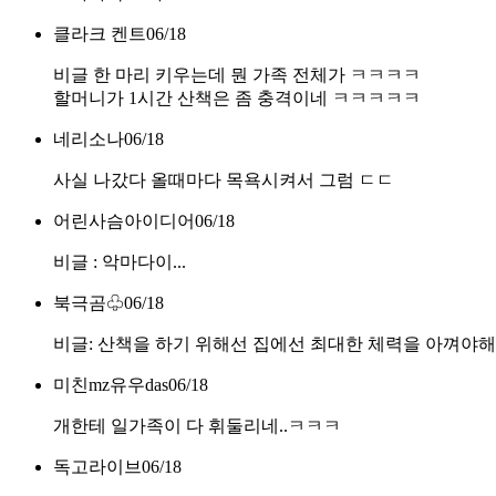
클라크 켄트
06/18
비글 한 마리 키우는데 뭔 가족 전체가 ㅋㅋㅋㅋ
할머니가 1시간 산책은 좀 충격이네 ㅋㅋㅋㅋㅋ
네리소나
06/18
사실 나갔다 올때마다 목욕시켜서 그럼 ㄷㄷ
어린사슴아이디어
06/18
비글 : 악마다이...
북극곰♧
06/18
비글: 산책을 하기 위해선 집에선 최대한 체력을 아껴야해
미친mz유우das
06/18
개한테 일가족이 다 휘둘리네..ㅋㅋㅋ
독고라이브
06/18