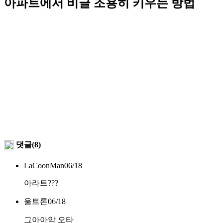
아파트에서 비글 조용히 키우는 방법
댓글(8)
LaCoonMan
06/18
아라트???
울트론ㅤ
06/18
그아아악 오타