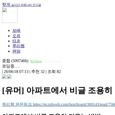
핫게
실시간 커뮤니티 인기글
보배
오유
SLR
루리웹
랜덤
종합 (5097466)
썸네일on
다크모드 on
로딩중. . .
|
26/06/18 07:13
|
추천 32
|
조회 82
[유머] 아파트에서 비글 조용히
루리웹 원문링크 https://m.ruliweb.com/best/board/300143/read/756