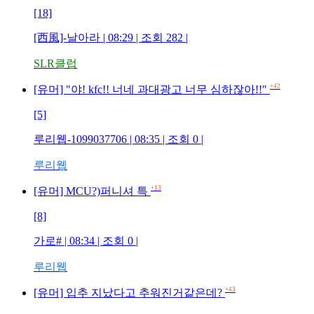
[18]
[西風]-날아라 | 08:29 | 조회 282 |
SLR클럽
+42
[유머] "야! kfc!! 너네 과대광고 너무 심하잖아!!"
[5]
루리웹-1099037706 | 08:35 | 조회 0 |
루리웹
+13
[유머] MCU?)퍼니셔 특
[8]
가로# | 08:34 | 조회 0 |
루리웹
+43
[유머] 입추 지났다고 추워진거같은데?