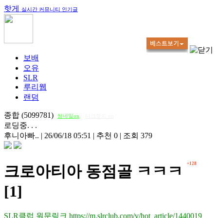
핫게
실시간 커뮤니티 인기글
보배
오유
SLR
루리웹
랜덤
종합 (5099781)
썸네일on
다크모드 on
로딩중. . .
후니아빠..
|
26/06/18 05:51
|
추천 0
|
조회 379
+128
크로아티아 동점골 ㅋㅋㅋ
[1]
SLR클럽 원문링크 https://m.slrclub.com/v/hot_article/1440019