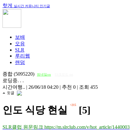
핫게
실시간 커뮤니티 인기글
보배
오유
SLR
루리웹
랜덤
종합 (5095220)
썸네일on
다크모드 on
로딩중. . .
시간여행..
|
26/06/18 04:20
|
추천 0
|
조회 455
+215
인도 식당 현실
[5]
SLR클럽 원문링크 https://m.slrclub.com/v/hot_article/1440003