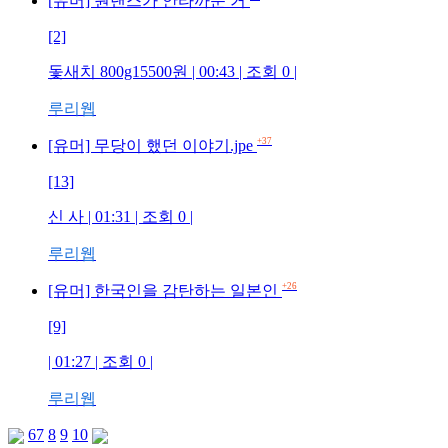
[유머] 원댄스가 안타까운 거
[2]
돛새치 800g15500원 | 00:43 | 조회 0 |
루리웹
+37
[유머] 무당이 했던 이야기.jpe
[13]
신 사 | 01:31 | 조회 0 |
루리웹
+26
[유머] 한국인을 감탄하는 일본인
[9]
| 01:27 | 조회 0 |
루리웹
6
7
8
9
10