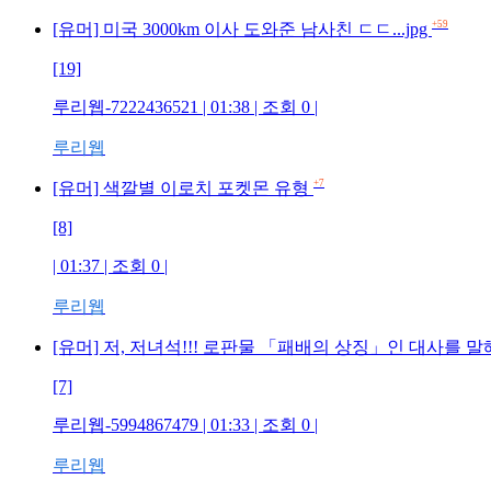
+59
[유머] 미국 3000km 이사 도와준 남사친 ㄷㄷ...jpg
[19]
루리웹-7222436521 | 01:38 | 조회 0 |
루리웹
+7
[유머] 색깔별 이로치 포켓몬 유형
[8]
| 01:37 | 조회 0 |
루리웹
[유머] 저, 저녀석!!! 로판물 「패배의 상징」인 대사를 
[7]
루리웹-5994867479 | 01:33 | 조회 0 |
루리웹