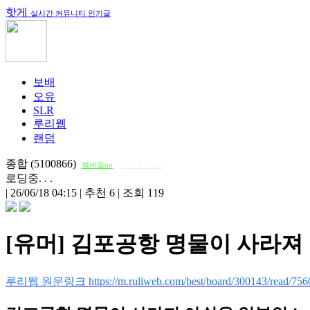
핫게
실시간 커뮤니티 인기글
보배
오유
SLR
루리웹
랜덤
종합 (5100866)
썸네일on
다크모드 on
로딩중. . .
|
26/06/18 04:15
|
추천 6
|
조회 119
[유머] 김포공항 명물이 사라져 
루리웹 원문링크 https://m.ruliweb.com/best/board/300143/read/756