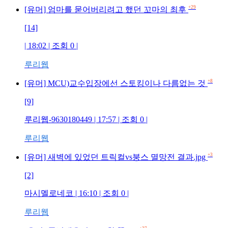
+29
[유머] 엄마를 묻어버리려고 했던 꼬마의 최후
[14]
| 18:02 | 조회 0 |
루리웹
+8
[유머] MCU)교수입장에선 스토킹이나 다름없는 것
[9]
루리웹-9630180449 | 17:57 | 조회 0 |
루리웹
+3
[유머] 새벽에 있었던 트릭컬vs붕스 멸망전 결과.jpg
[2]
마시멜로네코 | 16:10 | 조회 0 |
루리웹