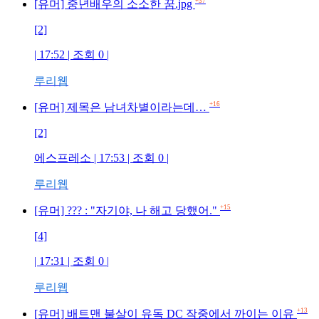
+37
[유머] 중년배우의 소소한 꿈.jpg
[2]
| 17:52 | 조회 0 |
루리웹
+16
[유머] 제목은 남녀차별이라는데…
[2]
에스프레소 | 17:53 | 조회 0 |
루리웹
+15
[유머] ??? : "자기야, 나 해고 당했어."
[4]
| 17:31 | 조회 0 |
루리웹
+13
[유머] 배트맨 불살이 유독 DC 작중에서 까이는 이유