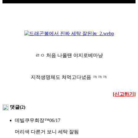
ㄹㅇ 처음 나올땐 야지로베마냥
지적생명체도 쳐먹고다녔음 ㅋㅋㅋ
[신고하기]
댓글(2)
데빌쿠우회장™
06/17
머리색 다른거 보니 세탁 잘됨