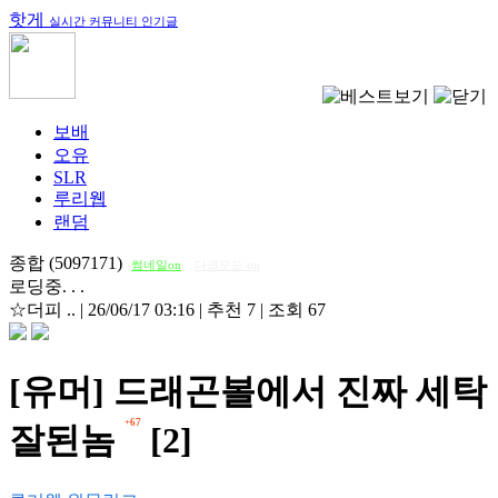
핫게
실시간 커뮤니티 인기글
보배
오유
SLR
루리웹
랜덤
종합 (5097171)
썸네일on
다크모드 on
로딩중. . .
☆더피 ..
|
26/06/17 03:16
|
추천 7
|
조회 67
[유머] 드래곤볼에서 진짜 세탁
+67
잘된놈
[2]