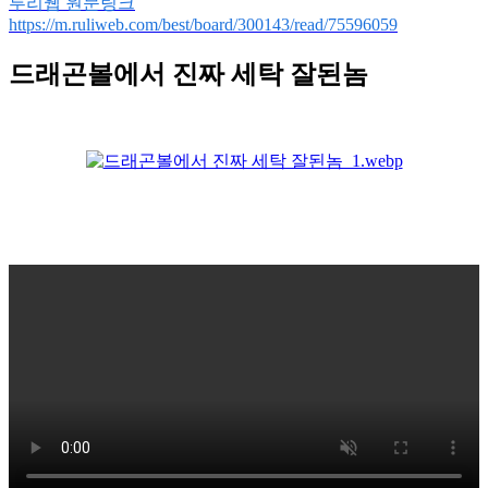
루리웹 원문링크
https://m.ruliweb.com/best/board/300143/read/75596059
드래곤볼에서 진짜 세탁 잘된놈