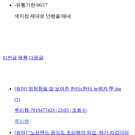
-유통기한-
06/17
색지정 제대로 안됐을 때네
이전글
목록
다음글
[유머] 멍청함을 잘 보여준 헌터x헌터 능력자 甲.jpg
[5]
루리웹-7019477423 | 23:05 | 조회 0 |
루리웹
[유머] ''노브랜드 음식도 조심해야 되요, 혀가 따갑더라