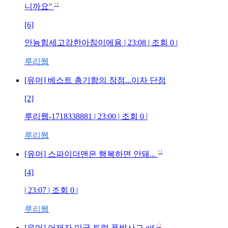
+1
니까요''
[6]
안뇽힘세고강한아침이에용 | 23:08 | 조회 0 |
루리웹
[유머] 베스트 총기함의 장점...이자 단점
[2]
루리웹-1718338881 | 23:00 | 조회 0 |
루리웹
+1
[유머] 스파이더맨은 행복하면 안돼...
[4]
| 23:07 | 조회 0 |
루리웹
+2
[유머] 어제자 미국 트럭 폭발사고.gif