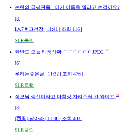
논란의 글씨판독 - 이거 이름을 뭐라고 쓴걸까요?
[8]
Lv.7후크선장 | 11:41 | 조회 116 |
SLR클럽
+7
한반도 오늘 태풍상황 ㄷㄷㄷㄷㄷㄷJPEG
[6]
우리는좋은날 | 11:32 | 조회 476 |
SLR클럽
+3
장모님 생신이라고 아침상 차려주러 간 와이프
[8]
[西風]-날아라 | 11:30 | 조회 403 |
SLR클럽