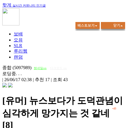
핫게
실시간 커뮤니티 인기글
보배
오유
SLR
루리웹
랜덤
종합 (5097989)
썸네일on
다크모드 on
로딩중. . .
|
26/06/17 02:38
|
추천 17
|
조회 43
[유머] 뉴스보다가 도덕관념이
+43
심각하게 망가지는 것 같네
[8]