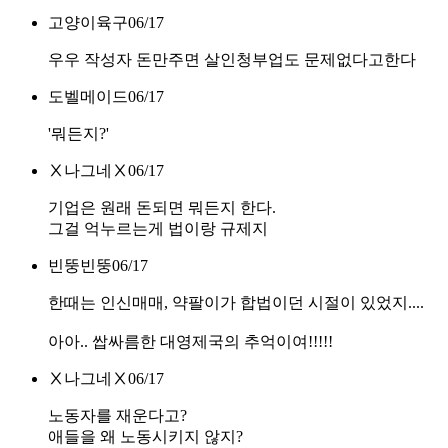
고양이육구
06/17
우우 작성자 돈만주면 살인청부업도 문제없다고한다
도벨메이드
06/17
'뭐든지?'
Ⅹ나그네Ⅹ
06/17
기업은 원래 돈되면 뭐든지 한다.
그걸 억누르는게 법이랑 규제지
빈뚱빈뚱
06/17
한때는 인신매매, 약팔이가 합법이던 시절이 있었지....
아아.. 쌉싸름한 대영제국의 추억이여!!!!!
Ⅹ나그네Ⅹ
06/17
노동자를 재운다고?
애들을 왜 노동시키지 않지?