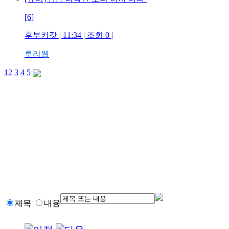
[6]
후부키갓 | 11:34 | 조회 0 |
루리웹
1
2
3
4
5
제목
내용