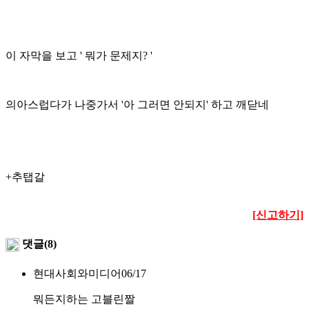
이 자막을 보고 ' 뭐가 문제지? '
의아스럽다가
나중가서 '아 그러면 안되지' 하고 깨닫네
+추탭갈
[신고하기]
댓글(8)
현대사회와미디어
06/17
뭐든지하는 고블린짤