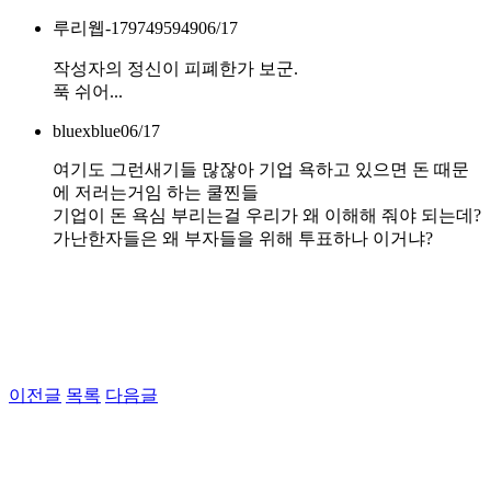
루리웹-1797495949
06/17
작성자의 정신이 피폐한가 보군.
푹 쉬어...
bluexblue
06/17
여기도 그런새기들 많잖아 기업 욕하고 있으면 돈 때문
에 저러는거임 하는 쿨찐들
기업이 돈 욕심 부리는걸 우리가 왜 이해해 줘야 되는데?
가난한자들은 왜 부자들을 위해 투표하나 이거냐?
이전글
목록
다음글