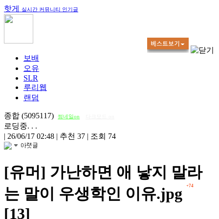
핫게
실시간 커뮤니티 인기글
보배
오유
SLR
루리웹
랜덤
종합 (5095117)
썸네일on
다크모드 on
로딩중. . .
|
26/06/17 02:48
|
추천 37
|
조회 74
[유머] 가난하면 애 낳지 말라
+74
는 말이 우생학인 이유.jpg
[13]