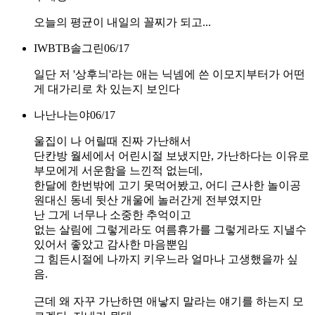
오늘의 평균이 내일의 꼴찌가 되고...
IWBTB솔그린
06/17
일단 저 '상후늬'라는 애는 닉넴에 쓴 이모지부터가 어떤
게 대가리로 차 있는지 보인다
나난나는야
06/17
울집이 나 어릴때 진짜 가난해서
단칸방 월세에서 어린시절 보냈지만, 가난하다는 이유로
부모에게 서운함을 느낀적 없는데,
한달에 한번밖에 고기 못먹어봤고, 어디 근사한 놀이공
원대신 동네 뒷산 개울에 놀러간게 전부였지만
난 그게 너무나 소중한 추억이고
없는 살림에 그렇게라도 여름휴가를 그렇게라도 지낼수
있어서 좋았고 감사한 마음뿐임
그 힘든시절에 나까지 키우느라 얼마나 고생했을까 싶
음.
근데 왜 자꾸 가난하면 애낳지 말라는 얘기를 하는지 모