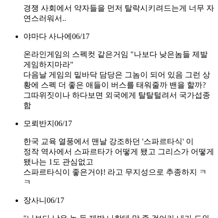
경쟁 사회에서 약자들을 먼저 탈락시키려드는게 너무 자
연스러워서..
야마다 사나에
06/17
온라인게임의 스펙컷 같은거임 "나보다 낮은놈들 제발
게임하지마라"
다음날 게임의 밑바닥 담당은 그놈이 되어 있음 그런 상
황에 스펙 더 좋은 애들이 버스를 태워줄까 밴을 할까?
그따위짓이나 하다보면 외국에게 탈탈털려서 국가섭종
함
모뢰반지
06/17
한국 교육 열풍에서 맨날 강조하던 '스파르타식' 이
정작 역사에서 스파르타가 어떻게 됐고 그리스가 어떻게
됐나는 1도 관심없고
스파르타식이 좋은거야! 라고 무지성으로 추종하지 ㅋ
ㅋ
장사니
06/17