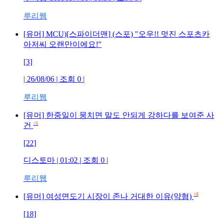
루리웹
[유머] MCU)[스파이더맨] (스포) "오우!! 멋진 스포츠카
아저씨 오랜만이에요!"
[3]
| 26/08/06 | 조회 0 |
루리웹
[유머] 한중일이 뭉치면 말도 안되게 강하다를 보여준 사
+6
건
[22]
디스토마 | 01:02 | 조회 0 |
루리웹
+8
[유머] 여성면도기 시장이 존나 거대한 이유(약혐)
[18]