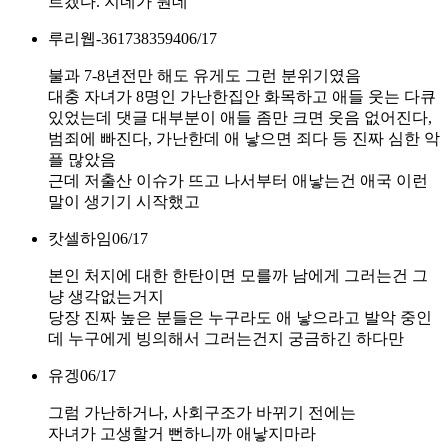
르겠다. 지네가 뭔데
루리웹-3617383594
06/17
불과 7-8년전만 해도 유게도 그런 분위기였음
대충 자녀가 8명인 가난한집안 화목하고 애들 웃는 다큐
있었는데 댓글 대부분이 애들 좀만 크면 웃음 없어진다,
범죄에 빠진다, 가난한데 애 낳으면 죄다 등 진짜 심한 악
플 많았음
근데 저출산 이슈가 뜨고 나서부터 애낳는건 애국 이런
말이 생기기 시작했고
캇셀하임
06/17
본인 처지에 대한 한탄이면 모를까 남에게 그러는건 그
냥 생각없는거지
당장 진짜 높은 분들은 누구라도 애 낳으라고 발악 중인
데 누구에게 빙의해서 그러는건지 궁금하긴 하다만
유겡
06/17
그럼 가난하거나, 사회구조가 바뀌기 전에는
자녀가 고생할거 뻔하니까 애낳지마라