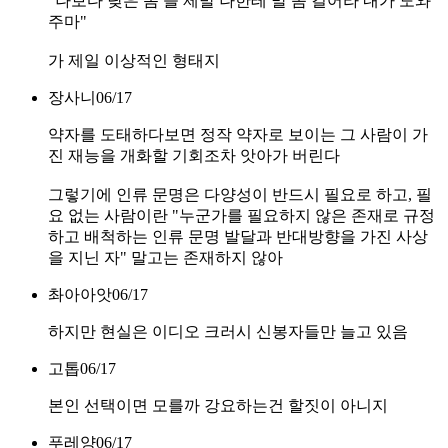
"나보다 낮은 놈 들 제발 나한테 말 좀 걸어라 내가 도와
주마"
가 제일 이상적인 형태지
장사니
06/17
약자를 도태하다보면 정작 약자로 보이는 그 사람이 가
진 재능을 개화할 기회조차 앗아가 버린다
그렇기에 인류 문명은 다양성이 반드시 필요로 하고, 필
요 없는 사람이란 "누군가를 필요하지 않은 존재로 규정
하고 배척하는 인류 문명 발달과 반대방향을 가진 사상
을 지닌 자" 말고는 존재하지 않아
촤아아앗
06/17
하지만 현실은 이디오 크러시 신봉자들만 늘고 있음
고톱
06/17
본인 선택이면 모를까 강요하는건 할짓이 아니지
푸레양
06/17