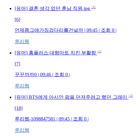
+42
[유머] 결혼 생각 없던 훈남 직원.jpg
[6]
언제쯤그애가징검다리를건널까 | 09:45 | 조회 0 |
루리웹
+37
[유머] 홈플러스 대형마트 치킨 부활함
[7]
꾸꾸까까0 | 09:46 | 조회 0 |
루리웹
+20
[유머] BTS에게 아시안 팝을 던져주려고 했던 그래미
[18]
루리웹-1098847581 | 09:45 | 조회 0 |
루리웹