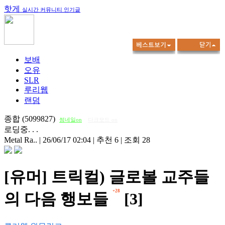
핫게
실시간 커뮤니티 인기글
보배
오유
SLR
루리웹
랜덤
종합 (5099827)
썸네일on
다크모드 on
로딩중. . .
Metal Ra..
|
26/06/17 02:04
|
추천 6
|
조회 28
[유머] 트릭컬) 글로볼 교주들
+28
의 다음 행보들
[3]