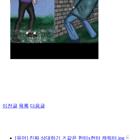
이전글
목록
다음글
+7
[유머] 진짜 상대하기 ㅈ같은 헌터x헌터 캐릭터.jpg