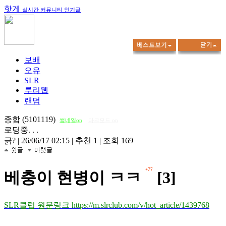
핫게
실시간 커뮤니티 인기글
보배
오유
SLR
루리웹
랜덤
종합 (5101119)
썸네일on
다크모드 on
로딩중. . .
긁?
|
26/06/17 02:15
|
추천 1
|
조회 169
+77
베충이 현병이 ㅋㅋ
[3]
SLR클럽 원문링크 https://m.slrclub.com/v/hot_article/1439768