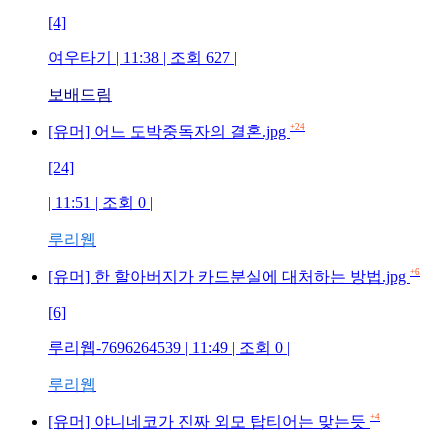
[4]
여우타기 | 11:38 | 조회 627 |
보배드림
+24
[유머] 어느 도박중독자의 결혼.jpg
[24]
| 11:51 | 조회 0 |
루리웹
+6
[유머] 한 할아버지가 카드분실에 대처하는 방법.jpg
[6]
루리웹-7696264539 | 11:49 | 조회 0 |
루리웹
+4
[유머] 야니네코가 진짜 외모 탑티어는 맞는듯