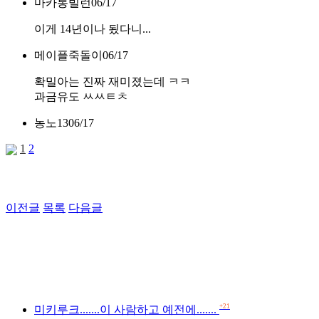
마카롱빌런
06/17
이게 14년이나 됬다니...
메이플죽돌이
06/17
확밀아는 진짜 재미졌는데 ㅋㅋ
과금유도 ㅆㅆㅌㅊ
농노13
06/17
1
2
이전글
목록
다음글
+21
미키루크.......이 사람하고 예전에.......