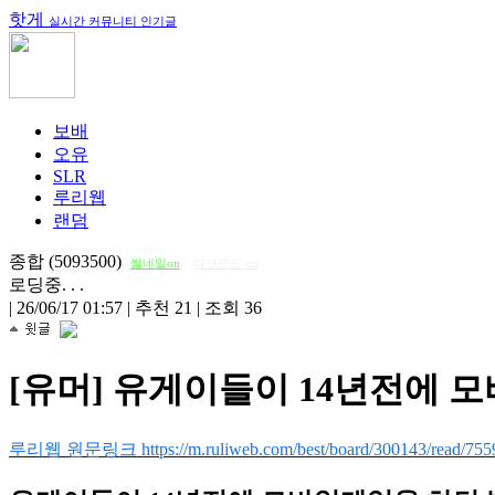
핫게
실시간 커뮤니티 인기글
보배
오유
SLR
루리웹
랜덤
종합 (5093500)
썸네일on
다크모드 on
로딩중. . .
|
26/06/17 01:57
|
추천 21
|
조회 36
[유머] 유게이들이 14년전에 
루리웹 원문링크 https://m.ruliweb.com/best/board/300143/read/755