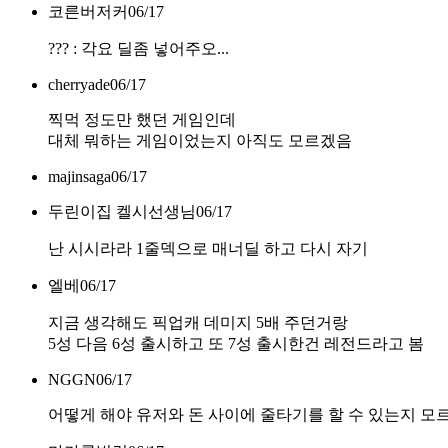
코른버저커
06/17
??? : 각요 딜좀 넣어주오...
cherryade
06/17
찍먹 정도만 했던 게임인데
대체 뭐하는 게임이었는지 아직도 모르겠음
majinsaga
06/17
두린이집 켈시선생님
06/17
난 시시라라 1줄덱으로 매너딜 하고 다시 자기
엘베
06/17
지금 생각해도 픽업캐 데미지 5배 주던거랑
5성 다음 6성 출시하고 또 7성 출시한건 레전드라고 봄
NGGN
06/17
어떻게 해야 유저와 돈 사이에 줄타기를 할 수 있는지 모르던