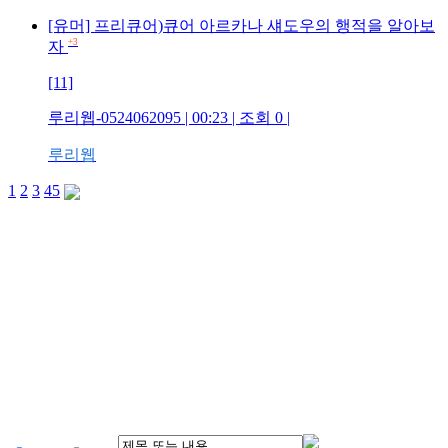
[유머] 프리큐어)큐어 아르카나 섀도우의 행적을 알아보
+3
자
[11]
루리웹-0524062095 | 00:23 | 조회 0 |
루리웹
1
2
3
4
5