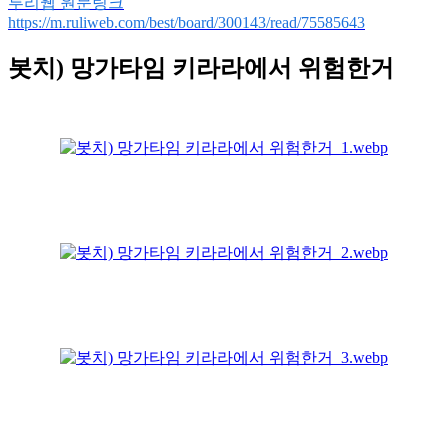
루리웹 원문링크
https://m.ruliweb.com/best/board/300143/read/75585643
봇치) 망가타임 키라라에서 위험한거