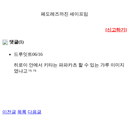
페도레즈까진 세이프임
[신고하기]
댓글(1)
드루잇트
06/16
히로이 안에서 키타는 파파카츠 할 수 있는 갸루 이미지
였냐고ㅋㅋ
이전글
목록
다음글