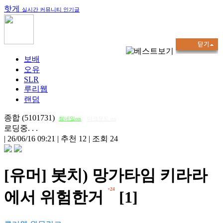
핫게
실시간 커뮤니티 인기글
보배
오유
SLR
루리웹
랜덤
종합 (5101731)
썸네일on
다크모드 on
로딩중. . .
|
26/06/16 09:21
|
추천 12
|
조회 24
[유머] 봇치) 망가타임 키라라
+24
에서 위험한거
[1]