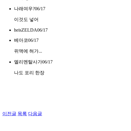
나래여우?
06/17
이것도 넣어
heisZELDA
06/17
베아코
06/17
위액에 혀가...
엘리멘탈사가
06/17
나도 포리 한장
이전글
목록
다음글