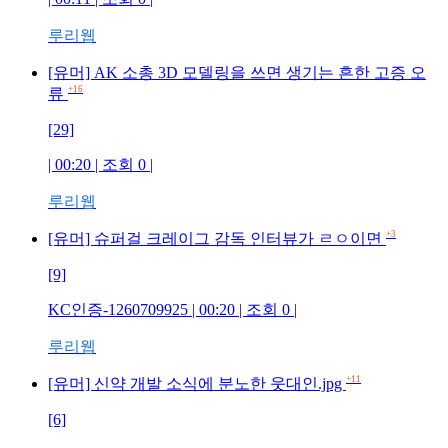
루리웹
[유머] AK 소총 3D 모델링을 쓰면 생기는 흔한 고증 오
+16
류
[29]
| 00:20 | 조회 0 |
루리웹
+3
[유머] 슈퍼걸 크레이그 감독 인터뷰가 ㄹㅇ이면
[9]
KC인증-1260709925 | 00:20 | 조회 0 |
루리웹
+11
[유머] 신약 개발 소식에 분노한 웃대인.jpg
[6]