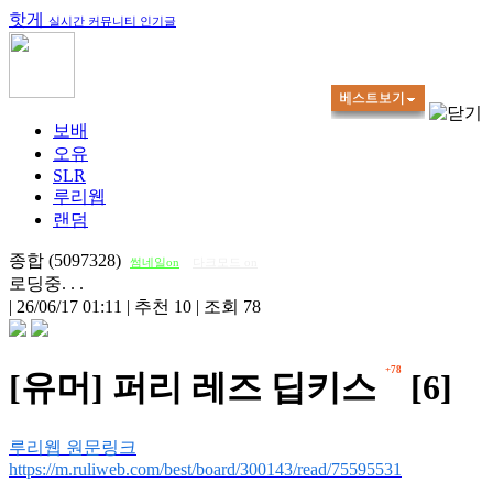
핫게
실시간 커뮤니티 인기글
보배
오유
SLR
루리웹
랜덤
종합 (5097328)
썸네일on
다크모드 on
로딩중. . .
|
26/06/17 01:11
|
추천 10
|
조회 78
+78
[유머] 퍼리 레즈 딥키스
[6]
루리웹 원문링크
https://m.ruliweb.com/best/board/300143/read/75595531