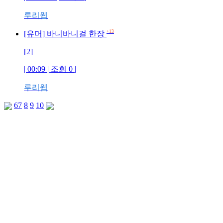
루리웹
+13
[유머] 바니바니걸 한장
[2]
| 00:09 | 조회 0 |
루리웹
6
7
8
9
10