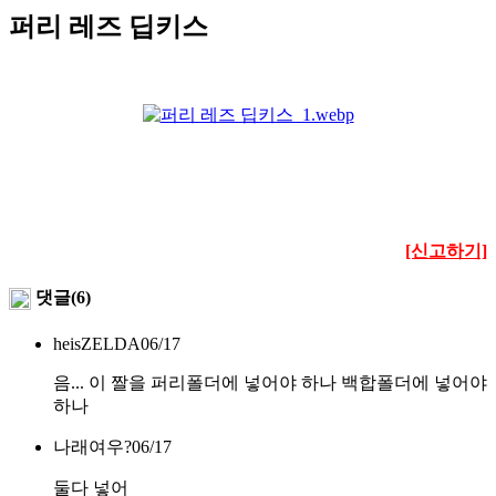
퍼리 레즈 딥키스
[신고하기]
댓글(6)
heisZELDA
06/17
음... 이 짤을 퍼리폴더에 넣어야 하나 백합폴더에 넣어야
하나
나래여우?
06/17
둘다 넣어