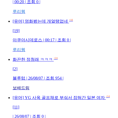
| 00:20 | 조회 0 |
루리웹
+10
[유머] 영화봤는데 개얼탱없네
[19]
아쿠아시데로스 | 00:17 | 조회 0 |
루리웹
+24
화끈한 정청래 ㅋㅋㅋ
[2]
블루텁 | 26/08/07 | 조회 954 |
보배드림
+14
[유머] YG 사옥 골프채로 부숴서 잡혀간 일본 여자
[11]
| 26/08/07 | 조회 0 |