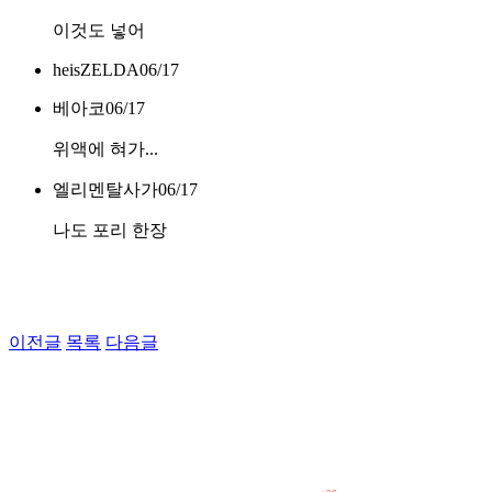
이것도 넣어
heisZELDA
06/17
베아코
06/17
위액에 혀가...
엘리멘탈사가
06/17
나도 포리 한장
이전글
목록
다음글