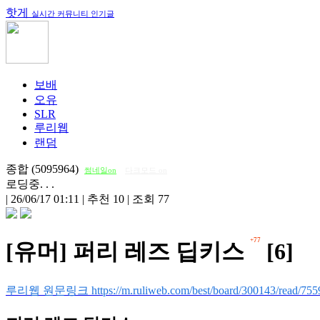
핫게
실시간 커뮤니티 인기글
보배
오유
SLR
루리웹
랜덤
종합 (5095964)
썸네일on
다크모드 on
로딩중. . .
|
26/06/17 01:11
|
추천 10
|
조회 77
+77
[유머] 퍼리 레즈 딥키스
[6]
루리웹 원문링크 https://m.ruliweb.com/best/board/300143/read/755