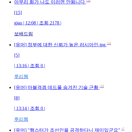
+26
아무리 화가 나도 이러면 안됨니다
[15]
gjao | 12:08 | 조회 2178 |
보배드림
+13
[유머] 정부에 대한 신뢰가 높은 러시아인.jpg
[5]
| 13:16 | 조회 0 |
루리웹
+12
[유머] 마블격겜 데드풀 숨겨진 기술 근황
[8]
| 13:14 | 조회 0 |
루리웹
+7
[유머] "햄스터가 조선인을 공격하다니 재미있군요"