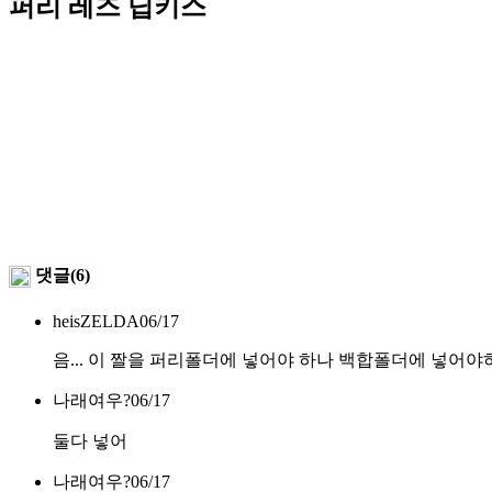
퍼리 레즈 딥키스
댓글(6)
heisZELDA
06/17
음... 이 짤을 퍼리폴더에 넣어야 하나 백합폴더에 넣어야
나래여우?
06/17
둘다 넣어
나래여우?
06/17