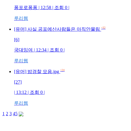
퐁포로퐁퐁 | 12:58 | 조회 0 |
루리웹
+32
[유머] 사실 공포에산사람들은 아직안물림
[6]
국대잉여 | 12:34 | 조회 0 |
루리웹
+24
[유머] 밥경찰 모음.jpg
[27]
| 13:12 | 조회 0 |
루리웹
1
2
3
4
5