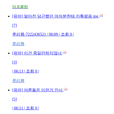
SLR클럽
+50
[유머] 얼마전 당근했던 여자분한테 카톡왔음.jpg
[7]
루리웹-7222436521 | 06:09 | 조회 0 |
루리웹
+19
[유머] 이건 죽일만하지않냐
[3]
| 06:13 | 조회 0 |
루리웹
+24
[유머] 어른들은 이런거 안사
[5]
| 06:11 | 조회 0 |