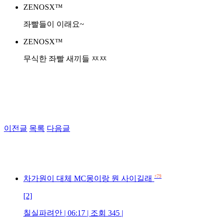
ZENOSX™
좌빨들이 이래요~
ZENOSX™
무식한 좌빨 새끼들 ㅉㅉ
이전글
목록
다음글
+79
차가원이 대체 MC몽이랑 뭔 사이길래
[2]
칠실파려안 | 06:17 | 조회 345 |