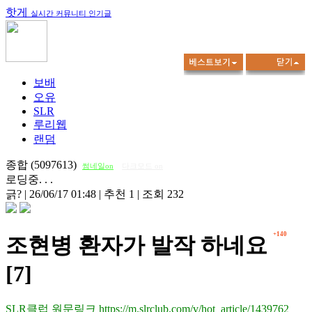
핫게
실시간 커뮤니티 인기글
보배
오유
SLR
루리웹
랜덤
종합 (5097613)
썸네일on
다크모드 on
로딩중. . .
긁?
|
26/06/17 01:48
|
추천 1
|
조회 232
+140
조현병 환자가 발작 하네요
[7]
SLR클럽 원문링크 https://m.slrclub.com/v/hot_article/1439762