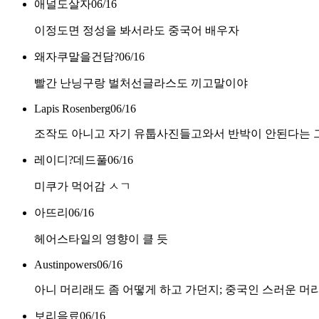
애널도살자
06/16
이정도면 정성을 봐서라도 중국어 배우자
왜자쿠말을건담?
06/16
빨간 난닝구랑 벌처선글라스도 끼고말이야
Lapis Rosenberg
06/16
조작도 아니고 자기 유툽사진들고와서 반박이 안된다는 
레이디?데드풀
06/16
미쿠가 먹어감 ㅅㄱ
아뜨리
06/16
헤어스타일의 영향이 클 듯
Austinpowers
06/16
아니 머리래도 좀 어떻게 하고 가던지; 중국인 스러운 머
보리음료
06/16