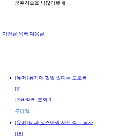
쿵푸허슬을 넘많이봤네
이전글
목록
다음글
[유머] 유게에 할말 있다는 도로롱
[5]
| 26/08/08 | 조회 0 |
루리웹
[유머] 티파 코스어랑 사진 찍는 남자
[18]