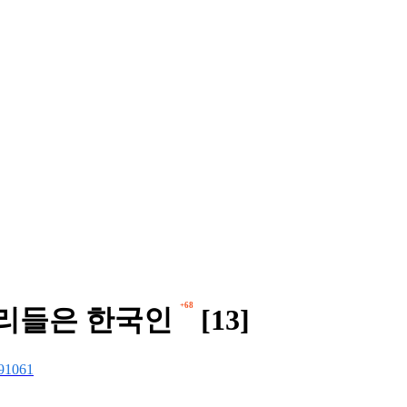
+68
소리들은 한국인
[13]
91061