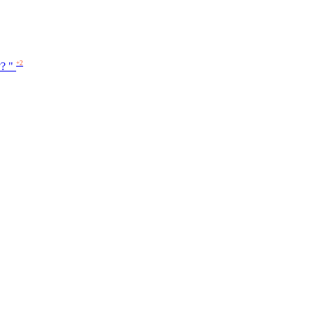
+2
? "