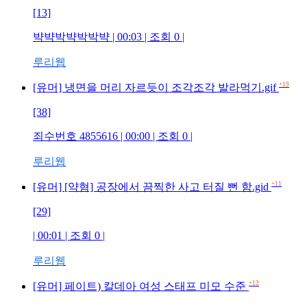
[13]
뱍뱍박뱍박박뱍 | 00:03 | 조회 0 |
루리웹
+19
[유머] 냉면을 머리 자르듯이 조각조각 발라먹기.gif
[38]
죄수번호 4855616 | 00:00 | 조회 0 |
루리웹
+11
[유머] [약혐] 공장에서 끔찍한 사고 터질 뻔 함.gid
[29]
| 00:01 | 조회 0 |
루리웹
+13
[유머] 페이트) 칼데아 여성 스태프 미모 수준