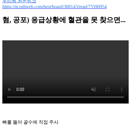
루리웹 원문링크
https://m.ruliweb.com/best/board/300143/read/75590954
혐, 공포) 응급상황에 혈관을 못 찾으면...
뼈를 뚫어 골수에 직접 주사