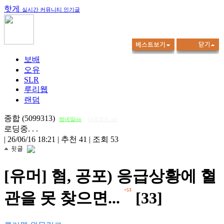
핫게
실시간 커뮤니티 인기글
보배
오유
SLR
루리웹
랜덤
종합 (5099313)
썸네일on
다크모드 on
로딩중. . .
|
26/06/16 18:21
|
추천 41
|
조회 53
[유머] 혐, 공포) 응급상황에 혈
+53
관을 못 찾으면...
[33]