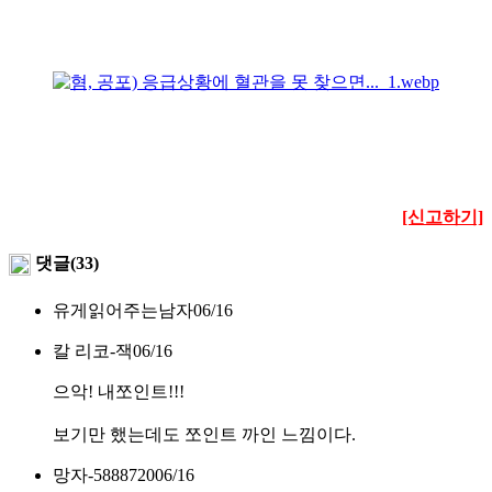
[신고하기]
댓글(33)
유게읽어주는남자
06/16
칼 리코-잭
06/16
으악! 내쪼인트!!!
보기만 했는데도 쪼인트 까인 느낌이다.
망자-5888720
06/16