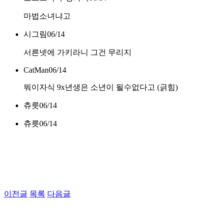
마법소녀냐고
시그림
06/14
서른넷에 가키라니 그건 무리지
CatMan
06/14
뭐이자식 9x년생은 소년이 될수없다고 (긁힘)
츄릇
06/14
츄릇
06/14
이전글
목록
다음글