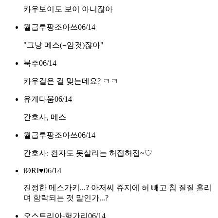
카우보이도 보이 아니잖아
월급루팡조아쓰
06/14
"그냥 메스(=암컷)잖아"
북추
06/14
카우걸은 걸 맞는데요? ㅋㅋ
유게다움
06/14
간호사, 메스
월급루팡조아쓰
06/14
간호사: 환자도 못살리는 허접허접~♡
iØRI♥
06/14
진정한 메스가키...? 아저씨 쥬지에 혀 빼고 침 질질 흘리
며 함락되는 것 말인가...?
오스트리아-헝가리
06/14