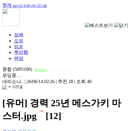
핫게
실시간 커뮤니티 인기글
보배
오유
SLR
루리웹
랜덤
종합 (5095106)
썸네일on
다크모드 on
로딩중. . .
네리소나..
|
26/06/14 02:26
|
추천 28
|
조회 40
[유머] 경력 25년 메스가키 마
+40
스터.jpg
[12]