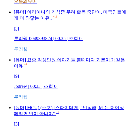
오늘의유머
[유머] 아리아나의 거식증 우려 활동 중단이, 미국인들에
+16
게 더 와닿는 이유..
[5]
루리웹-0049893824 | 00:35 | 조회 0 |
루리웹
[유머] 요즘 악성민원 이야기들 볼때마다 기분이 개같은
+4
이유
[9]
Jodrew | 00:33 | 조회 0 |
루리웹
[유머] MCU) (스포) [스파이더맨] "인정해, MJ는 더이상
+1
메리 제인이 아니야"
[3]