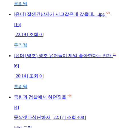
루리웹
+20
[유머] 잘섕긴남자가 서코같은데 갔을때.....jpg
[16]
| 22:19 | 조회 0 |
루리웹
+1
[유머] 명조) 명조 유저들이 제일 좋아한다는 전개
[6]
| 20:14 | 조회 0 |
루리웹
+30
국힘과 검찰에서 하던짓을
[4]
못살겟다심판하자 | 22:17 | 조회 408 |
보배드림