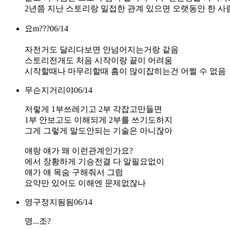
2년쯤 지난 스토리랑 밀접한 관계 있으면 오랫동안 한 
요m???
06/14
자전거도 달리다보면 안넘어지는거랑 같음
스토리전개도 처음 시작이랑 끝이 어려움
시작할때나 마무리할때 흠이 많이잡히는건 어쩔 수 없음
무슨지거리야
06/14
저렇게 1부쓰레기고 2부 각잡고만들면
1부 안보고도 이해되게 2부를 쓰기도하지
그게 그렇게 말도안되는 기술은 아니잖아
얘랑 얘가 왜 이런관계인가요?
에서 장황하게 기승전결 다 알필요없이
얘가 얘 목숨 구해줘서 그럼
요약만 있어도 이해엔 문제없잖나
영구정지됨됨
06/14
명...조?