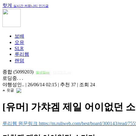
핫게
실시간 커뮤니티 인기글
보배
오유
SLR
루리웹
랜덤
종합 (5099203)
썸네일on
다크모드 on
로딩중. . .
야행성인..
|
26/06/14 02:15
|
추천 37
|
조회 24
[유머] 가챠겜 제일 어이없던 
루리웹 원문링크 https://m.ruliweb.com/best/board/300143/read/755