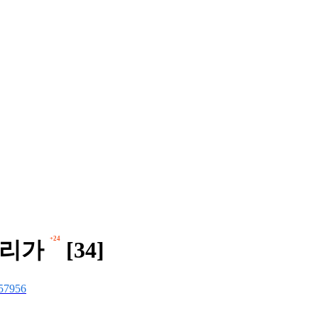
+24
소리가
[34]
57956