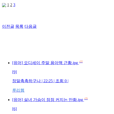
1
2
3
이전글
목록
다음글
+22
[유머] 오디세이 주말 용아맥 근황.jpg
[9]
정말촉촉하구나 | 22:25 | 조회 0 |
루리웹
+25
[유머] 설녀 가슴이 점점 커지는 만화.jpg
[6]