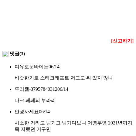
[신고하기]
댓글(3)
여유로운바이든
06/14
비슷한거로 스타크래프트 저그도 뭐 있지 않나
루리웹-37957840312
06/14
다크 페페의 부라리
안녕사세요
06/14
사소한 거라고 넘기고 넘기다보니 어영부영 2021년까지
쭉 저랬던 거구만