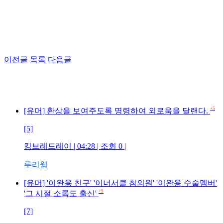
이전글
목록
다음글
+5
[유머] 환상을 보여주도록 명령하여 외로움을 달랜다.
[5]
킹브레드레이 | 04:28 | 조회 0 |
루리웹
[유머] '이완용 친구' '이너서클 참의원' '이완용 수술멤버'
+9
'그 시절 소록도 출신'
[7]