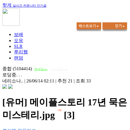
핫게
실시간 커뮤니티 인기글
보배
오유
SLR
루리웹
랜덤
종합 (5104414)
썸네일on
다크모드 on
로딩중. . .
네리소나..
|
26/06/14 02:11
|
추천 21
|
조회 33
[유머] 메이플스토리 17년 묵은
+33
미스테리.jpg
[3]