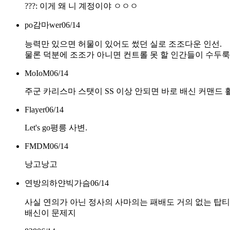
???: 이게 왜 니 계정이야 ㅇㅇㅇ
po감마wer
06/14
능력만 있으면 허물이 있어도 썼던 실로 조조다운 인선.
물론 덕분에 조조가 아니면 컨트롤 못 할 인간들이 수두룩
MoIoM
06/14
주군 카리스마 스탯이 SS 이상 안되면 바로 배신 커맨드
Flayer
06/14
Let's go평릉 사변.
FMDM
06/14
낭고낭고
연방의하얀빅가슴
06/14
사실 연의가 아닌 정사의 사마의는 패배도 거의 없는 탑
배신이 문제지