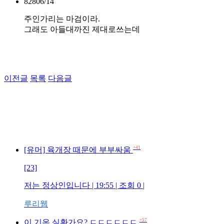
828
06/14
주인가리는 마검이라.
그래도 아들대까진 제대로쓰는데
이전글
목록
다음글
+41
[유머] 육개장 때문에 부부싸움
[23]
저는 정상인입니다 | 19:55 | 조회 0 |
루리웹
+57
이 기온 실환가요? ㄷㄷㄷㄷㄷㄷ