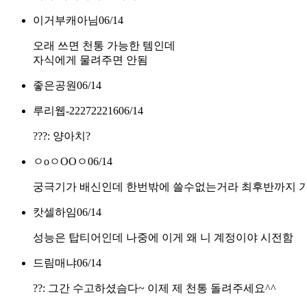
이거부캐아님
06/14
오래 쓰면 천통 가능한 템인데
자식에게 물려주면 안됨
좋은공원
06/14
루리웹-222722216
06/14
???: 양아치?
ㅇoㅇOOㅇ
06/14
궁극기가 배신인데 한번밖에 쓸수없는거라 최후반까지 
캇셀하임
06/14
성능은 탑티어인데 나중에 이게 왜 니 계정이야 시전함
드림매냐
06/14
??: 그간 수고하셨슴다~ 이제 제 천통 돌려주세요^^