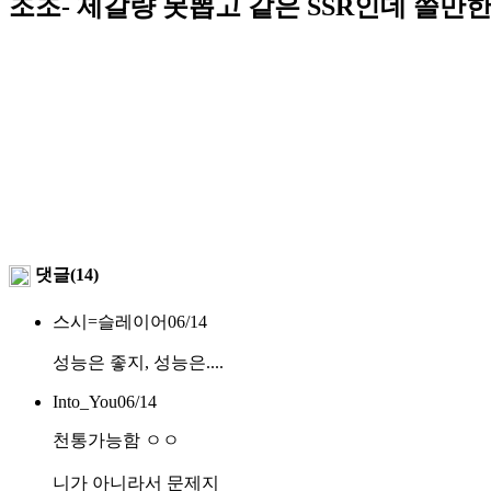
조조- 제갈량 못뽑고 같은 SSR인데 쓸만
댓글(14)
스시=슬레이어
06/14
성능은 좋지, 성능은....
Into_You
06/14
천통가능함 ㅇㅇ
니가 아니라서 문제지