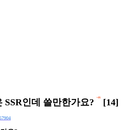
+46
은 SSR인데 쓸만한가요?
[14]
57904