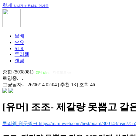
핫게
실시간 커뮤니티 인기글
보배
오유
SLR
루리웹
랜덤
종합 (5098981)
썸네일on
다크모드 on
로딩중. . .
그냥남자..
|
26/06/14 02:04
|
추천 13
|
조회 46
[유머] 조조- 제갈량 못뽑고 같
루리웹 원문링크 https://m.ruliweb.com/best/board/300143/read/755