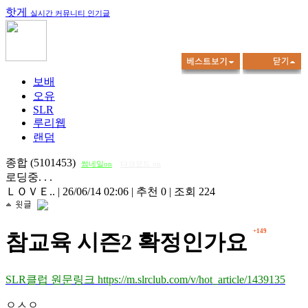
핫게
실시간 커뮤니티 인기글
보배
오유
SLR
루리웹
랜덤
종합 (5101453)
썸네일on
다크모드 on
로딩중. . .
ＬＯＶＥ..
|
26/06/14 02:06
|
추천 0
|
조회 224
+149
참교육 시즌2 확정인가요
SLR클럽 원문링크 https://m.slrclub.com/v/hot_article/1439135
ㅇㅅㅇ