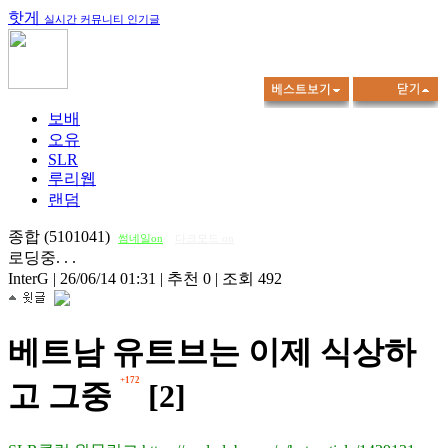
핫게
실시간 커뮤니티 인기글
보배
오유
SLR
루리웹
랜덤
종합 (5101041)
썸네일on
다크모드 on
로딩중. . .
InterG
|
26/06/14 01:31
|
추천 0
|
조회 492
베트남 유트브는 이제 식상하
+172
고 그중
[2]