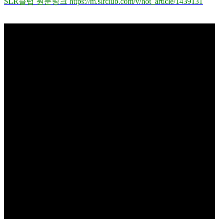
SLR클럽 원문링크 https://m.slrclub.com/v/hot_article/1439131