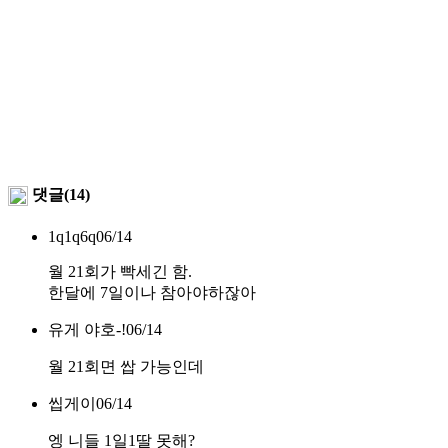
댓글(14)
1q1q6q
06/14
월 21회가 빡세긴 함.
한달에 7일이나 참아야하잖아
유게 야호-!
06/14
월 21회면 쌉 가능인데
씹게이
06/14
엥 니들 1일1딸 못해?