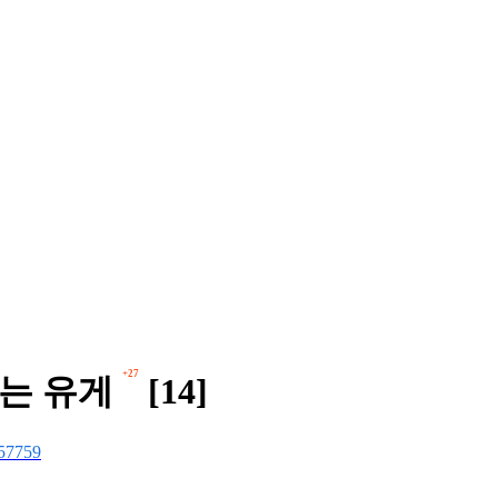
+27
뉘는 유게
[14]
57759