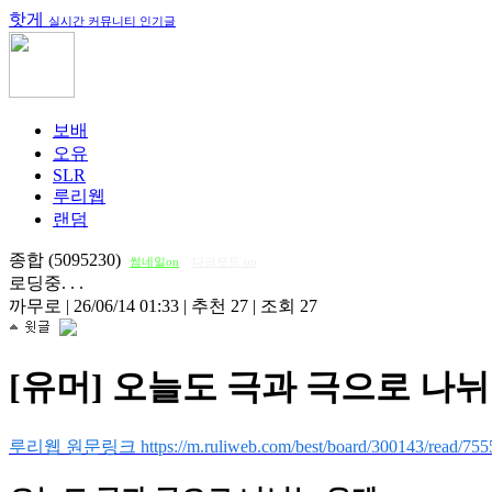
핫게
실시간 커뮤니티 인기글
보배
오유
SLR
루리웹
랜덤
종합 (5095230)
썸네일on
다크모드 on
로딩중. . .
까무로
|
26/06/14 01:33
|
추천 27
|
조회 27
[유머] 오늘도 극과 극으로 나
루리웹 원문링크 https://m.ruliweb.com/best/board/300143/read/755