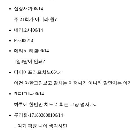
십장새끼
06/14
주 21회가 아니라 월?
네리소나
06/14
Feed
06/14
에리히 리겔
06/14
1일3딸이 안돼?
타이어프라프치노
06/14
이건 야한그림보고 딸치는 아저씨가 아니라 딸만치는 
?lㅍlㄱlㄴ
06/14
하루에 한번만 쳐도 21회는 그냥 넘자나...
루리웹-1718338881
06/14
...여기 평균 나이 생각하면