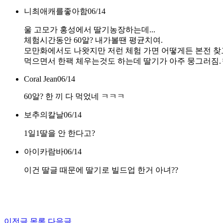
니최애캐를좋아함
06/14
울 고모가 홍성에서 딸기농장하는데...
체험시간동안 60알? 내가볼땐 평균치여.
모만화에서도 나왓지만 저런 체험 가면 어떻게든 본전 
먹으면서 한팩 체우는것도 하는데 딸기가 아주 뭉그러짐
Coral Jean
06/14
60알? 한 끼 다 먹었네 ㅋㅋㅋ
보추의칼날
06/14
1일1딸을 안 한다고?
아이카람바
06/14
이건 딸글 때문에 딸기로 빌드업 한거 아녀??
이전글
목록
다음글