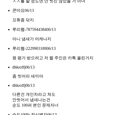
ㅅㅅ를 할 정도면 안 씻진 않았을 거 아녀
콘마요
06/13
꼬튜좀 닦지
루리웹-7875944384
06/13
아니 냄새가 어캐나지
루리웹-2229903189
06/13
뭔 평가 받으려고 저 짤 주인은 카톡 올린거지
dhkroffj
06/13
좀 씻어라 새끼야
dhkroffj
06/13
다른건 개인차라고 쳐도
안씻어서 냄새나는건
순도 100퍼 본인 문제자너
순도100% 정신병자
06/13