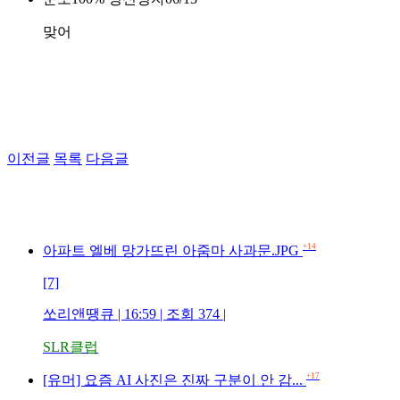
맞어
이전글
목록
다음글
+14
아파트 엘베 망가뜨린 아줌마 사과문.JPG
[7]
쏘리앤땡큐 | 16:59 | 조회 374 |
SLR클럽
+17
[유머] 요즘 AI 사진은 진짜 구분이 안 감...