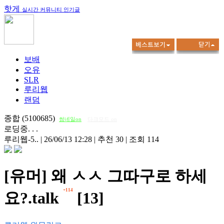
핫게
실시간 커뮤니티 인기글
보배
오유
SLR
루리웹
랜덤
종합 (5100685)
썸네일on
다크모드 on
로딩중. . .
루리웹-5..
|
26/06/13 12:28
|
추천 30
|
조회 114
[유머] 왜 ㅅㅅ 그따구로 하세
+114
요?.talk
[13]