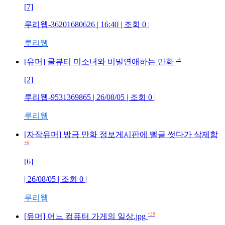
[7]
루리웹-36201680626 | 16:40 | 조회 0 |
루리웹
+4
[유머] 쿨뷰티 미소녀와 비밀연애하는 만화
[2]
루리웹-9531369865 | 26/08/05 | 조회 0 |
루리웹
[자작유머] 방금 만화 정보게시판에 뻘글 썻다가 삭제함
+6
[6]
| 26/08/05 | 조회 0 |
루리웹
+28
[유머] 어느 컴퓨터 가게의 일상.jpg