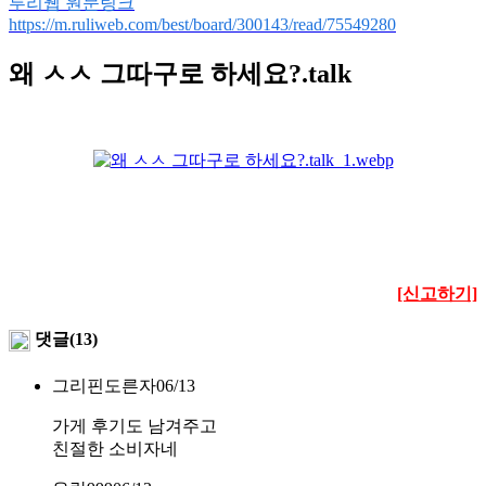
루리웹 원문링크
https://m.ruliweb.com/best/board/300143/read/75549280
왜 ㅅㅅ 그따구로 하세요?.talk
[신고하기]
댓글(13)
그리핀도른자
06/13
가게 후기도 남겨주고
친절한 소비자네