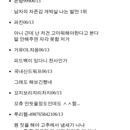
은랑999
06/13
남자의 자존감 개박살 나는 발언 1위
파킨
06/13
아니 근데 난 저건 고마워해야한다고 본다
말 안해주면 자각 못함 저거
거유OL쟈응
06/13
피드백이 있다니 천사인가
국내산드워프
06/13
그래도 해보긴했네
꼬지보리자리차지
06/13
꼬츄 안씻을정도인데도 ㅅㅅ함...
루리웹-4987658421
06/13
뭔 짓을 해야 고추에서 냄새가 나냐