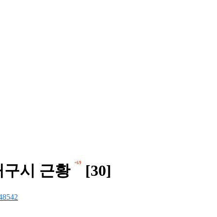
+69
대구시 근황
[30]
48542