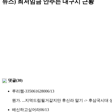
뉴스) 최저임금 안주는 대구시 근황
댓글(30)
루리웹-3350616280
06/13
뭔가. ...지역드립될거같지만 후신라 말기 -> 후삼국시대
배신하고싶어라
06/13