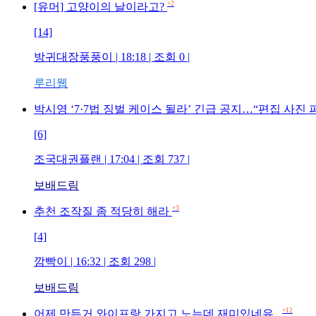
+2
[유머] 고양이의 날이라고?
[14]
방귀대장풍풍이 | 18:18 | 조회 0 |
루리웹
박시영 ‘7·7법 징벌 케이스 될라’ 긴급 공지…“편집 사진 
[6]
조국대권플랜 | 17:04 | 조회 737 |
보배드림
+3
추천 조작질 좀 적당히 해라
[4]
깜빡이 | 16:32 | 조회 298 |
보배드림
+12
어제 만든거 와이프랑 가지고 노는데 재미있네유..