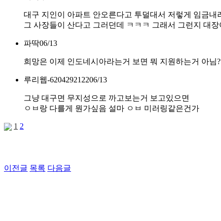
대구 지인이 아파트 안오른다고 투덜대서 저렇게 임금내
그 사장들이 산다고 그러던데 ㅋㅋㅋ 그래서 그런지 대
파딱
06/13
희망은 이제 인도네시아라는거 보면 뭐 지원하는거 아님?
루리웹-6204292122
06/13
그냥 대구면 무지성으로 까고보는거 보고있으면
ㅇㅂ랑 다를게 뭔가싶음 설마 ㅇㅂ 미러링같은건가
1
2
이전글
목록
다음글