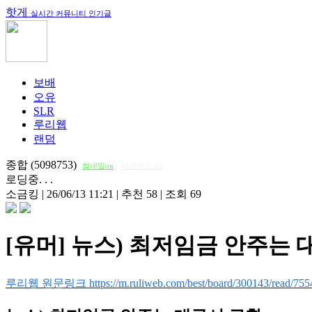
핫게
실시간 커뮤니티 인기글
보배
오유
SLR
루리웹
랜덤
종합 (5098753)
썸네일on
다크모드 on
로딩중. . .
소금킹
|
26/06/13 11:21
|
추천 58
|
조회 69
[유머] 뉴스) 최저임금 안주는 
루리웹 원문링크 https://m.ruliweb.com/best/board/300143/read/755