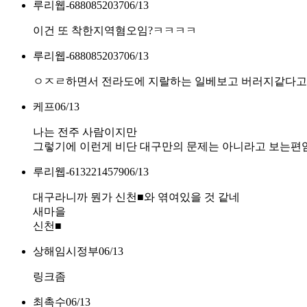
루리웹-6880852037
06/13
이건 또 착한지역혐오임?ㅋㅋㅋㅋ
루리웹-6880852037
06/13
ㅇㅈㄹ하면서 전라도에 지랄하는 일베보고 버러지같다고
케프
06/13
나는 전주 사람이지만
그렇기에 이런게 비단 대구만의 문제는 아니라고 보는편
루리웹-6132214579
06/13
대구라니까 뭔가 신천■와 엮여있을 것 같네
새마을
신천■
상해임시정부
06/13
링크좀
최촉수
06/13