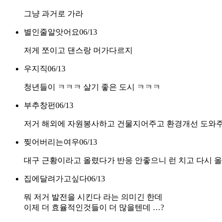
그냥 과거로 가라
별인줄알앗어요
06/13
저게 쪼이고 댄스랑 머가다르지
우지직
06/13
청년들이 ㅋㅋㅋ 살기 좋은 도시 ㅋㅋㅋ
부추창펀
06/13
저거 해외에 자원봉사하고 건물지어주고 환경개선 도와주
찢어버리는여우
06/13
대구 근황이라고 올렸다가 반응 안좋으니 런 치고 다시 올
집에달려가고싶다
06/13
뭐 저거 발전을 시킨다 라는 의미긴 한데
이제 더 효율적인것들이 더 많을텐데 …?