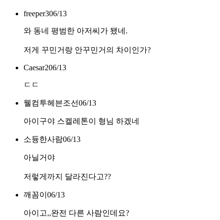
freeper3
06/13
와 동네 평범한 아저씨가 됐네.
저게 꾸민거랑 안꾸민거의 차이인가?
Caesar2
06/13
ㄷㄷ
웰컴투헤븐조선
06/13
아이구야 스켈레톤이 형님 하겠네
소듕한사람
06/13
아닐거야
저렇게까지 달라진다고??
깨꼼이
06/13
아이고,,완전 다른 사람인데요?