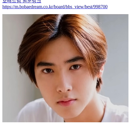
보배드림 원문링크
https://m.bobaedream.co.kr/board/bbs_view/best/998700