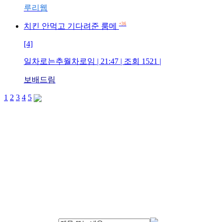
루리웹
+36
치킨 안먹고 기다려준 룸메
[4]
일차로는추월차로임 | 21:47 | 조회 1521 |
보배드림
1
2
3
4
5