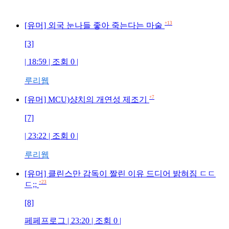
+13
[유머] 외국 눈나들 좋아 죽는다는 마술
[3]
| 18:59 | 조회 0 |
루리웹
+7
[유머] MCU)샹치의 개연성 제조기
[7]
| 23:22 | 조회 0 |
루리웹
[유머] 클린스만 감독이 짤린 이유 드디어 밝혀짐 ㄷㄷ
+23
ㄷ;;
[8]
페페프로그 | 23:20 | 조회 0 |