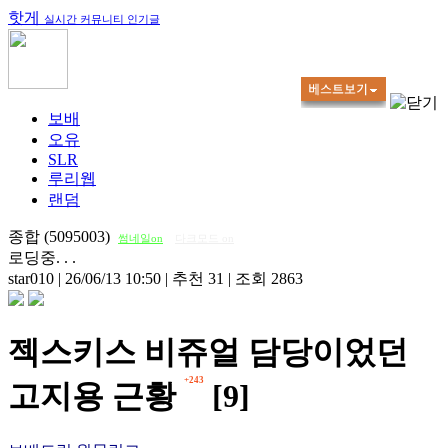
핫게
실시간 커뮤니티 인기글
보배
오유
SLR
루리웹
랜덤
종합 (5095003)
썸네일on
다크모드 on
로딩중. . .
star010
|
26/06/13 10:50
|
추천 31
|
조회 2863
젝스키스 비쥬얼 담당이었던
+243
고지용 근황
[9]